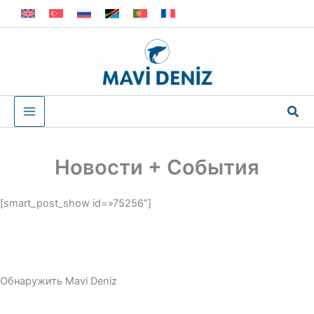
Перейти
к
содержимому
Пои
Новости + События
[smart_post_show id=»75256″]
Обнаружить Mavi Deniz