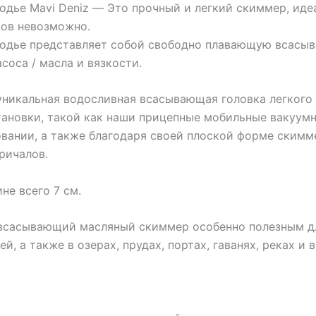
одье Mavi Deniz — Это прочный и легкий скиммер, ид
ров невозможно.
одье представляет собой свободно плавающую всасыв
асоса / масла и вязкости.
никальная водосливная всасывающая головка легкого 
ановки, такой как наши прицепные мобильные вакуумны
овании, а также благодаря своей плоской форме ским
ричалов.
не всего 7 см.
всасывающий масляный скиммер особенно полезным дл
й, а также в озерах, прудах, портах, гаванях, реках и 