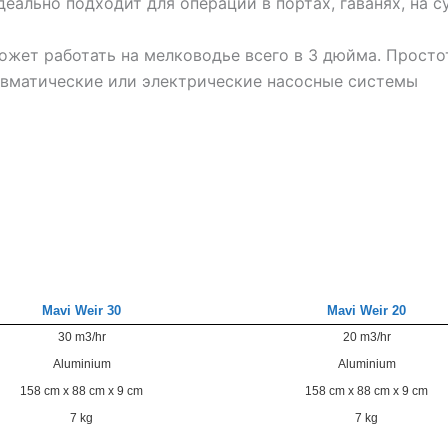
ально подходит для операций в портах, гаванях, на су
жет работать на мелководье всего в 3 дюйма. Просто
евматические или электрические насосные системы
Mavi Weir 30
Mavi Weir 20
30 m3/hr
20 m3/hr
Aluminium
Aluminium
158 cm x 88 cm x 9 cm
158 cm x 88 cm x 9 cm
7 kg
7 kg