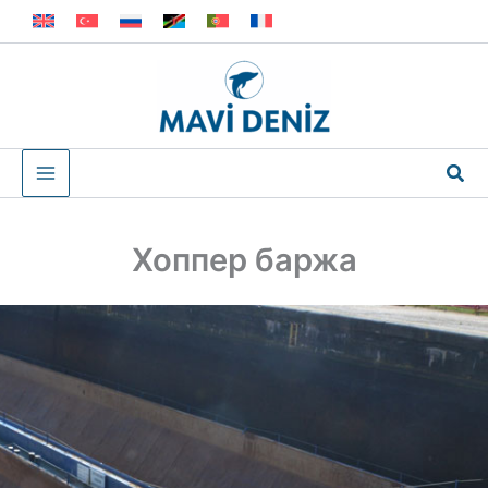
Перейти
к
содержимому
Пои
Хоппер баржа