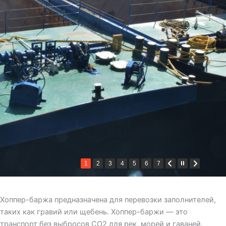
1
2
3
4
5
6
7
Хоппер-баржа предназначена для перевозки заполнителей,
таких как гравий или щебень. Хоппер-баржи — это
транспорт без выбросов CO2 для рек, морей и гаваней.