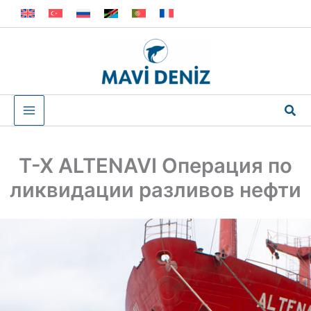
Перейти
к
содержимому
Пои
Т-Х ALTENAVI Операция по
ликвидации разливов нефти