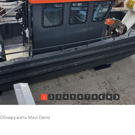
1
2
3
4
5
6
7
8
Обнаружить Mavi Deniz