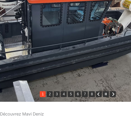
1
2
3
4
5
6
7
8
Découvrez Mavi Deniz