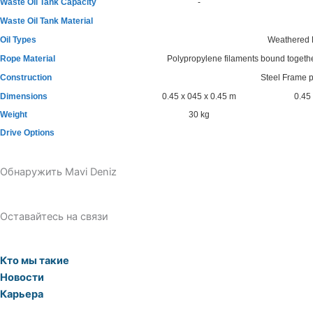
Waste Oil Tank Capacity
-
Waste Oil Tank Material
Oil Types
Weathered He
Rope Material
Polypropylene filaments bound together
Construction
Steel Frame p
Dimensions
0.45 x 045 x 0.45 m
0.45 
Weight
30 kg
Drive Options
Обнаружить Mavi Deniz
Оставайтесь на связи
Кто мы такие
Новости
Карьера