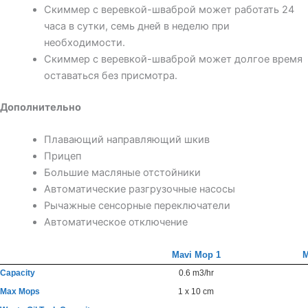
Скиммер с веревкой-шваброй может работать 24
часа в сутки, семь дней в неделю при
необходимости.
Скиммер с веревкой-шваброй может долгое время
оставаться без присмотра.
Дополнительно
Плавающий направляющий шкив
Прицеп
Большие масляные отстойники
Автоматические разгрузочные насосы
Рычажные сенсорные переключатели
Автоматическое отключение
Mavi Mop 1
M
Capacity
0.6 m3/hr
Max Mops
1 x 10 cm