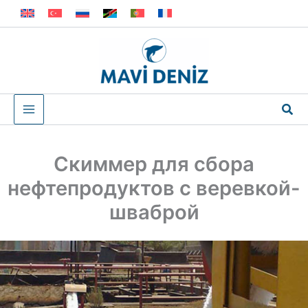
Перейти
к
содержимому
Пои
Скиммер для сбора
нефтепродуктов с веревкой-
шваброй