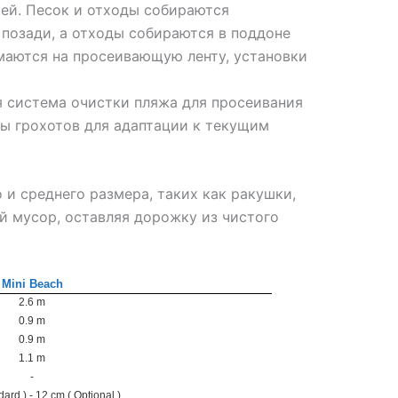
тей. Песок и отходы собираются
позади, а отходы собираются в поддоне
имаются на просеивающую ленту, установки
я система очистки пляжа для просеивания
ры грохотов для адаптации к текущим
 и среднего размера, таких как ракушки,
ой мусор, оставляя дорожку из чистого
Mini Beach
2.6 m
0.9 m
0.9 m
1.1 m
-
ard ) - 12 cm ( Optional )