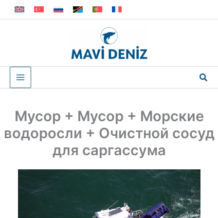
Перейти
к
содержимому
Пои
Мусор + Мусор + Морские
водоросли + Очистной сосуд
для саргассума