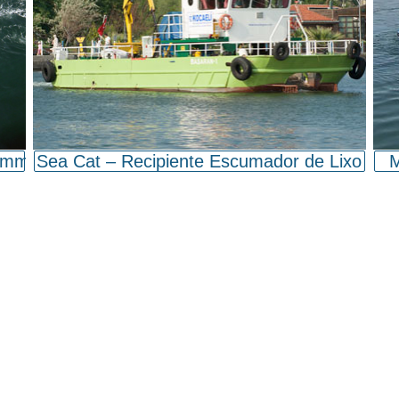
kimmer
Sea Cat – Recipiente Escumador de Lixo
M