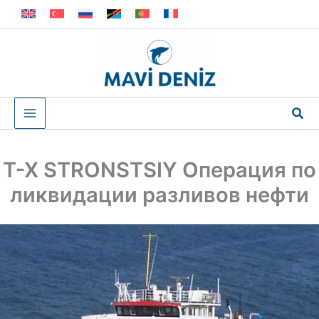
Перейти
к
содержимому
Пои
Т-Х STRONSTSIY Операция по
ликвидации разливов нефти