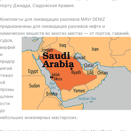
порту Джидда, Саудовская Аравия.
Комплекты для ликвидации разливов MAVI DENIZ
предназначены для ликвидации разливов нефти и
химических веществ во многих местах — от
портов, гаваней,
судов,
верфей
и
предпр
иятий
тяжел
ой
промы
шленн
ости
до
небольших инженерных мастерских.