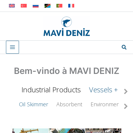
Skip
to
content
Sea
Bem-vindo à MAVI DENIZ
Industrial Products
Vessels + Boa
Oil Skimmer
Absorbent
Environmental Fac