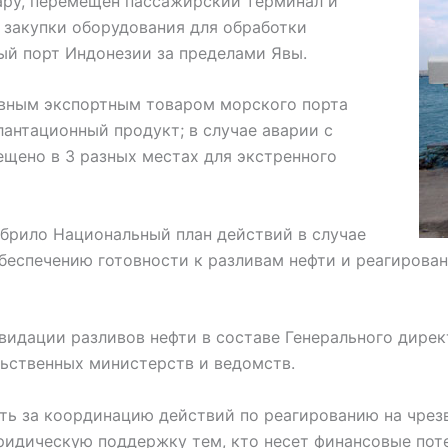
ару, перемещен пассажирский терминал и
 закупки оборудования для обработки
ый порт Индонезии за пределами Явы.
овным экспортным товаром морского порта
лантационный продукт; в случае аварии с
щено в 3 разных местах для экстренного
обрило Национальный план действий в случае
беспечению готовности к разливам нефти и реагирован
квидации разливов нефти в составе Генерального дир
льственных министерств и ведомств.
сть за координацию действий по реагированию на чрез
идическую поддержку тем, кто несет финансовые поте