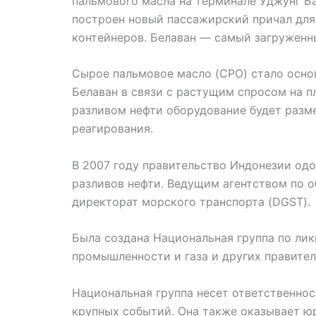
пальмового масла на терминале Уджунг Б
построен новый пассажирский причал для
контейнеров. Белаван — самый загруженн
Сырое пальмовое масло (CPO) стало осн
Белаван в связи с растущим спросом на п
разливом нефти оборудование будет разме
реагирования.
В 2007 году правительство Индонезии од
разливов нефти. Ведущим агентством по о
директорат морского транспорта (DGST).
Была создана Национальная группа по ли
промышленности и газа и других правите
Национальная группа несет ответственно
крупных событий. Она также оказывает юр