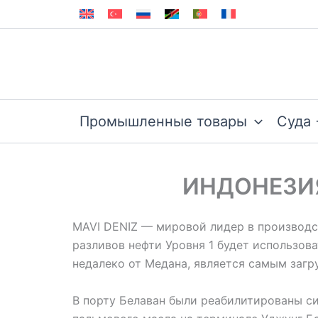
Перейти
к
содержимому
Промышленные товары
Суда 
ИНДОНЕЗИЯ
MAVI DENIZ — мировой лидер в производс
разливов нефти Уровня 1 будет использов
недалеко от Медана, является самым заг
В порту Белаван были реабилитированы с