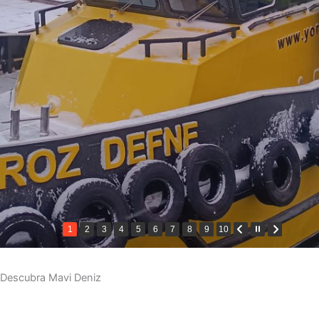
1
2
3
4
5
6
7
8
9
10
Descubra Mavi Deniz