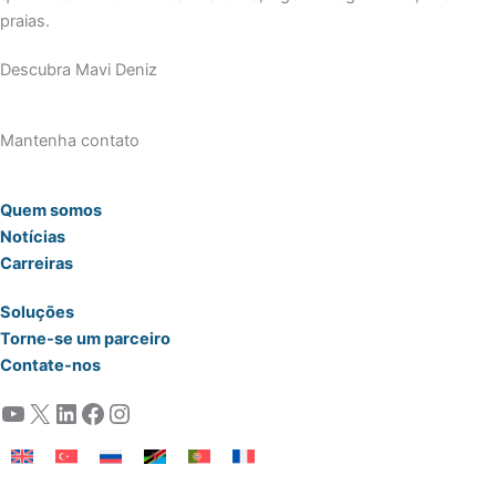
praias.
Descubra Mavi Deniz
Mantenha contato
Quem somos
Notícias
Carreiras
Soluções
Torne-se um parceiro
Contate-nos
YouTube
X
LinkedIn
Facebook
Instagram