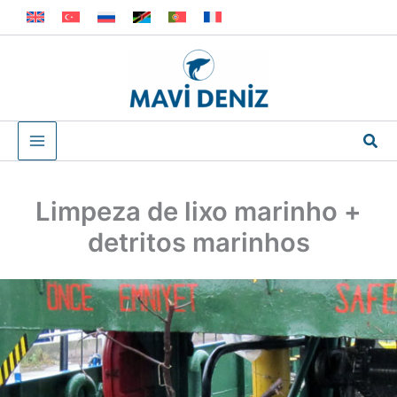
Skip
to
content
Sea
Limpeza de lixo marinho +
detritos marinhos