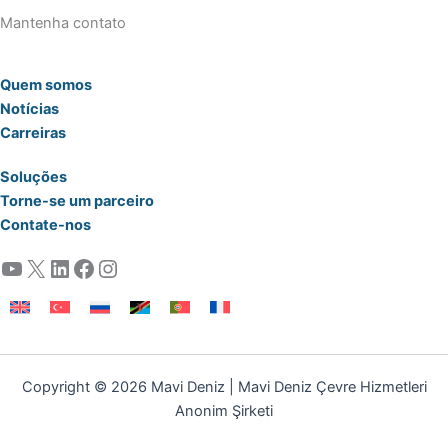
Mantenha contato
Quem somos
Notícias
Carreiras
Soluções
Torne-se um parceiro
Contate-nos
YouTube
X
LinkedIn
Facebook
Instagram
Copyright © 2026 Mavi Deniz | Mavi Deniz Çevre Hizmetleri
Anonim Şirketi