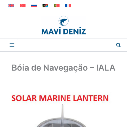
Skip
to
content
Sea
Bóia de Navegação – IALA