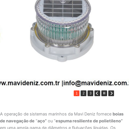
1
2
3
A operação de sistemas marinhos da Mavi Deniz fornece
boias
de navegação de
“
aço”
ou “
espuma resiliente de polietileno”
em uma ampla gama de diâmetros e flutuações líquidas. Os