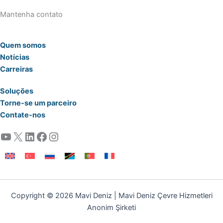
Mantenha contato
Quem somos
Notícias
Carreiras
Soluções
Torne-se um parceiro
Contate-nos
YouTube
X
LinkedIn
Facebook
Instagram
Copyright © 2026 Mavi Deniz | Mavi Deniz Çevre Hizmetleri
Anonim Şirketi