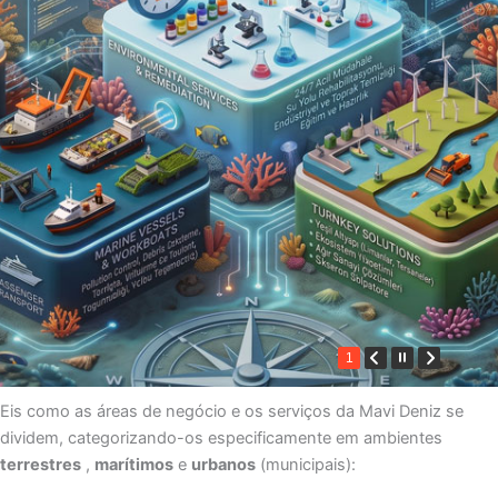
1
Eis como as áreas de negócio e os serviços da Mavi Deniz se
dividem, categorizando-os especificamente em ambientes
terrestres
,
marítimos
e
urbanos
(municipais):