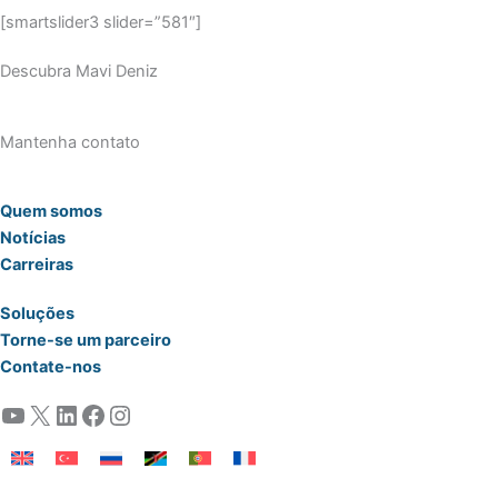
[smartslider3 slider=”581″]
Descubra Mavi Deniz
Mantenha contato
Quem somos
Notícias
Carreiras
Soluções
Torne-se um parceiro
Contate-nos
YouTube
X
LinkedIn
Facebook
Instagram