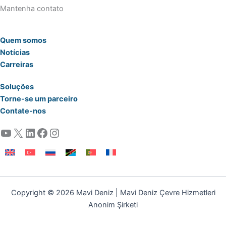
Mantenha contato
Quem somos
Notícias
Carreiras
Soluções
Torne-se um parceiro
Contate-nos
YouTube
X
LinkedIn
Facebook
Instagram
Copyright © 2026 Mavi Deniz | Mavi Deniz Çevre Hizmetleri
Anonim Şirketi