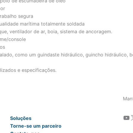
apoio de escumadeira de óleo
ior
rabalho segura
ualidade marítima totalmente soldada
ue, ventilador de ar, boia, sistema de ancoragem.
eme/console
mos
talado, como um guindaste hidráulico, guincho hidráulico,
izados e especificações.
Man
YouTube
Soluções
Torne-se um parceiro