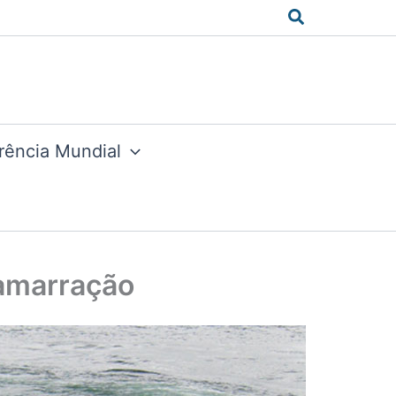
Search
rência Mundial
 amarração