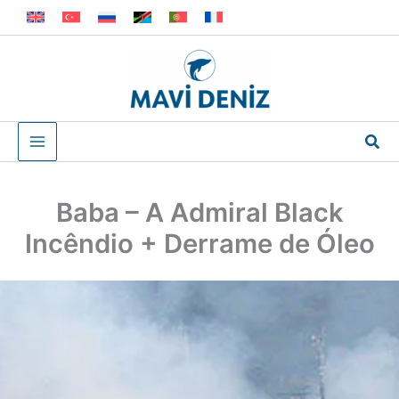
Skip
to
content
Sea
Baba – A Admiral Black
Incêndio + Derrame de Óleo