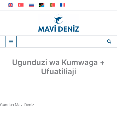
Skip
to
content
Sea
Ugunduzi wa Kumwaga +
Ufuatiliaji
Gundua Mavi Deniz