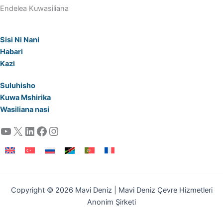
Endelea Kuwasiliana
Sisi Ni Nani
Habari
Kazi
Suluhisho
Kuwa Mshirika
Wasiliana nasi
YouTube
X
LinkedIn
Facebook
Instagram
Copyright © 2026 Mavi Deniz | Mavi Deniz Çevre Hizmetleri
Anonim Şirketi