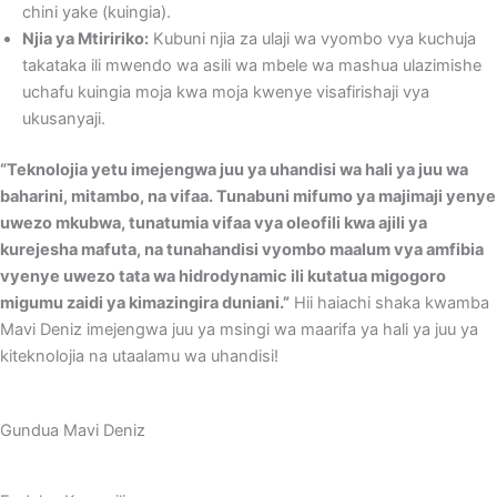
chini yake (kuingia).
Njia ya Mtiririko:
Kubuni njia za ulaji wa vyombo vya kuchuja
takataka ili mwendo wa asili wa mbele wa mashua ulazimishe
uchafu kuingia moja kwa moja kwenye visafirishaji vya
ukusanyaji.
“Teknolojia yetu imejengwa juu ya uhandisi wa hali ya juu wa
baharini, mitambo, na vifaa. Tunabuni mifumo ya majimaji yenye
uwezo mkubwa, tunatumia vifaa vya oleofili kwa ajili ya
kurejesha mafuta, na tunahandisi vyombo maalum vya amfibia
vyenye uwezo tata wa hidrodynamic ili kutatua migogoro
migumu zaidi ya kimazingira duniani.”
Hii haiachi shaka kwamba
Mavi Deniz imejengwa juu ya msingi wa maarifa ya hali ya juu ya
kiteknolojia na utaalamu wa uhandisi!
Gundua Mavi Deniz