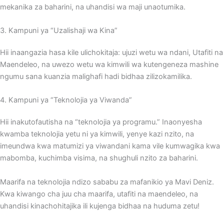
mekanika za baharini, na uhandisi wa maji unaotumika.
3. Kampuni ya “Uzalishaji wa Kina”
Hii inaangazia hasa kile ulichokitaja: ujuzi wetu wa ndani, Utafiti na
Maendeleo, na uwezo wetu wa kimwili wa kutengeneza mashine
ngumu sana kuanzia malighafi hadi bidhaa zilizokamilika.
4. Kampuni ya “Teknolojia ya Viwanda”
Hii inakutofautisha na “teknolojia ya programu.” Inaonyesha
kwamba teknolojia yetu ni ya kimwili, yenye kazi nzito, na
imeundwa kwa matumizi ya viwandani kama vile kumwagika kwa
mabomba, kuchimba visima, na shughuli nzito za baharini.
Maarifa na teknolojia ndizo sababu za mafanikio ya Mavi Deniz.
Kwa kiwango cha juu cha maarifa, utafiti na maendeleo, na
uhandisi kinachohitajika ili kujenga bidhaa na huduma zetu!