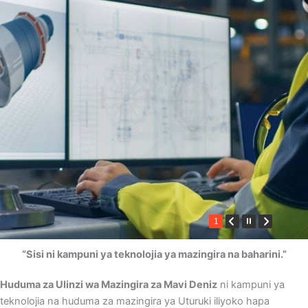
1
“Sisi ni kampuni ya teknolojia ya mazingira na baharini.”
Huduma za Ulinzi wa Mazingira za Mavi Deniz
ni kampuni ya
teknolojia na huduma za mazingira ya Uturuki iliyoko hapa