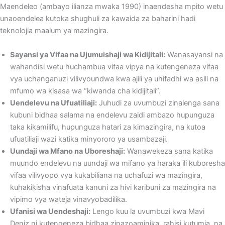
Maendeleo (ambayo ilianza mwaka 1990) inaendesha mpito wetu
unaoendelea kutoka shughuli za kawaida za baharini hadi
teknolojia maalum ya mazingira.
Sayansi ya Vifaa na Ujumuishaji wa Kidijitali:
Wanasayansi na
wahandisi wetu huchambua vifaa vipya na kutengeneza vifaa
vya uchanganuzi vilivyoundwa kwa ajili ya uhifadhi wa asili na
mfumo wa kisasa wa “kiwanda cha kidijitali”.
Uendelevu na Ufuatiliaji:
Juhudi za uvumbuzi zinalenga sana
kubuni bidhaa salama na endelevu zaidi ambazo hupunguza
taka kikamilifu, hupunguza hatari za kimazingira, na kutoa
ufuatiliaji wazi katika minyororo ya usambazaji.
Uundaji wa Mfano na Uboreshaji:
Wanawekeza sana katika
muundo endelevu na uundaji wa mifano ya haraka ili kuboresha
vifaa vilivyopo vya kukabiliana na uchafuzi wa mazingira,
kuhakikisha vinafuata kanuni za hivi karibuni za mazingira na
vipimo vya wateja vinavyobadilika.
Ufanisi wa Uendeshaji:
Lengo kuu la uvumbuzi kwa Mavi
Deniz ni kutengeneza bidhaa zinazoaminika, rahisi kutumia, na