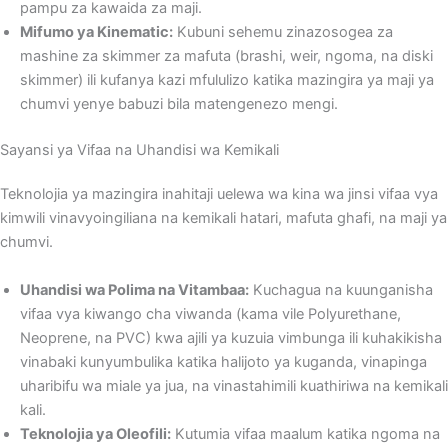
pampu za kawaida za maji.
Mifumo ya Kinematic:
Kubuni sehemu zinazosogea za
mashine za skimmer za mafuta (brashi, weir, ngoma, na diski
skimmer) ili kufanya kazi mfululizo katika mazingira ya maji ya
chumvi yenye babuzi bila matengenezo mengi.
Sayansi ya Vifaa na Uhandisi wa Kemikali
Teknolojia ya mazingira inahitaji uelewa wa kina wa jinsi vifaa vya
kimwili vinavyoingiliana na kemikali hatari, mafuta ghafi, na maji ya
chumvi.
Uhandisi wa Polima na Vitambaa:
Kuchagua na kuunganisha
vifaa vya kiwango cha viwanda (kama vile Polyurethane,
Neoprene, na PVC) kwa ajili ya kuzuia vimbunga ili kuhakikisha
vinabaki kunyumbulika katika halijoto ya kuganda, vinapinga
uharibifu wa miale ya jua, na vinastahimili kuathiriwa na kemikali
kali.
Teknolojia ya Oleofili:
Kutumia vifaa maalum katika ngoma na