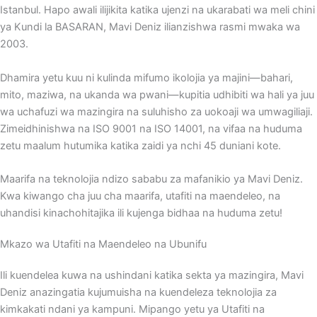
Istanbul.
Hapo awali ilijikita katika ujenzi na ukarabati wa meli chini
ya Kundi la BASARAN, Mavi Deniz ilianzishwa rasmi mwaka wa
2003.
Dhamira yetu kuu ni kulinda mifumo ikolojia ya majini—bahari,
mito, maziwa, na ukanda wa pwani—kupitia udhibiti wa hali ya juu
wa uchafuzi wa mazingira na suluhisho za uokoaji wa umwagiliaji.
Zimeidhinishwa na ISO 9001 na ISO 14001, na vifaa na huduma
zetu maalum hutumika katika zaidi ya nchi 45 duniani kote.
Maarifa na teknolojia ndizo sababu za mafanikio ya Mavi Deniz.
Kwa kiwango cha juu cha maarifa, utafiti na maendeleo, na
uhandisi kinachohitajika ili kujenga bidhaa na huduma zetu!
Mkazo wa Utafiti na Maendeleo na Ubunifu
Ili kuendelea kuwa na ushindani katika sekta ya mazingira, Mavi
Deniz anazingatia kujumuisha na kuendeleza teknolojia za
kimkakati ndani ya kampuni.
Mipango yetu ya Utafiti na