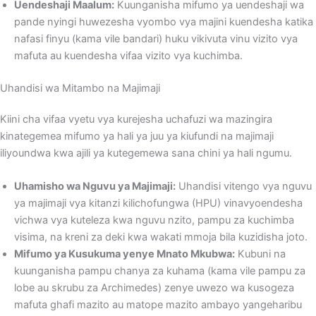
Uendeshaji Maalum:
Kuunganisha mifumo ya uendeshaji wa
pande nyingi huwezesha vyombo vya majini kuendesha katika
nafasi finyu (kama vile bandari) huku vikivuta vinu vizito vya
mafuta au kuendesha vifaa vizito vya kuchimba.
Uhandisi wa Mitambo na Majimaji
Kiini cha vifaa vyetu vya kurejesha uchafuzi wa mazingira
kinategemea mifumo ya hali ya juu ya kiufundi na majimaji
iliyoundwa kwa ajili ya kutegemewa sana chini ya hali ngumu.
Uhamisho wa Nguvu ya Majimaji:
Uhandisi vitengo vya nguvu
ya majimaji vya kitanzi kilichofungwa (HPU) vinavyoendesha
vichwa vya kuteleza kwa nguvu nzito, pampu za kuchimba
visima, na kreni za deki kwa wakati mmoja bila kuzidisha joto.
Mifumo ya Kusukuma yenye Mnato Mkubwa:
Kubuni na
kuunganisha pampu chanya za kuhama (kama vile pampu za
lobe au skrubu za Archimedes) zenye uwezo wa kusogeza
mafuta ghafi mazito au matope mazito ambayo yangeharibu