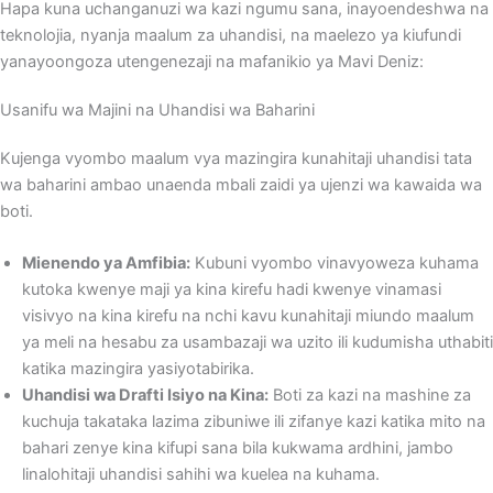
Hapa kuna uchanganuzi wa kazi ngumu sana, inayoendeshwa na
teknolojia, nyanja maalum za uhandisi, na maelezo ya kiufundi
yanayoongoza utengenezaji na mafanikio ya Mavi Deniz:
Usanifu wa Majini na Uhandisi wa Baharini
Kujenga vyombo maalum vya mazingira kunahitaji uhandisi tata
wa baharini ambao unaenda mbali zaidi ya ujenzi wa kawaida wa
boti.
Mienendo ya Amfibia:
Kubuni vyombo vinavyoweza kuhama
kutoka kwenye maji ya kina kirefu hadi kwenye vinamasi
visivyo na kina kirefu na nchi kavu kunahitaji miundo maalum
ya meli na hesabu za usambazaji wa uzito ili kudumisha uthabiti
katika mazingira yasiyotabirika.
Uhandisi wa Drafti Isiyo na Kina:
Boti za kazi na mashine za
kuchuja takataka lazima zibuniwe ili zifanye kazi katika mito na
bahari zenye kina kifupi sana bila kukwama ardhini, jambo
linalohitaji uhandisi sahihi wa kuelea na kuhama.