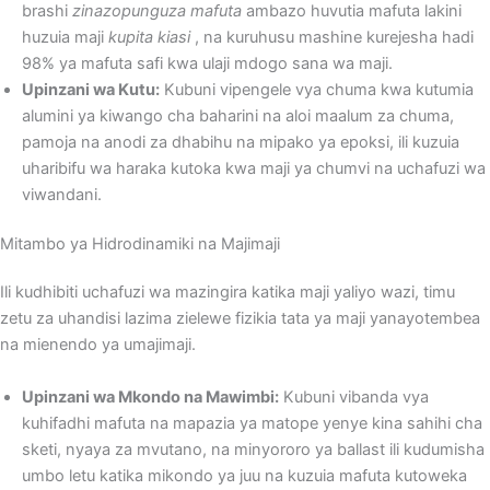
brashi
zinazopunguza mafuta
ambazo huvutia mafuta lakini
huzuia maji
kupita kiasi
, na kuruhusu mashine kurejesha hadi
98% ya mafuta safi kwa ulaji mdogo sana wa maji.
Upinzani wa Kutu:
Kubuni vipengele vya chuma kwa kutumia
alumini ya kiwango cha baharini na aloi maalum za chuma,
pamoja na anodi za dhabihu na mipako ya epoksi, ili kuzuia
uharibifu wa haraka kutoka kwa maji ya chumvi na uchafuzi wa
viwandani.
Mitambo ya Hidrodinamiki na Majimaji
Ili kudhibiti uchafuzi wa mazingira katika maji yaliyo wazi, timu
zetu za uhandisi lazima zielewe fizikia tata ya maji yanayotembea
na mienendo ya umajimaji.
Upinzani wa Mkondo na Mawimbi:
Kubuni vibanda vya
kuhifadhi mafuta na mapazia ya matope yenye kina sahihi cha
sketi, nyaya za mvutano, na minyororo ya ballast ili kudumisha
umbo letu katika mikondo ya juu na kuzuia mafuta kutoweka