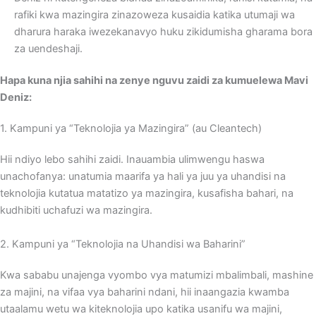
rafiki kwa mazingira zinazoweza kusaidia katika utumaji wa
dharura haraka iwezekanavyo huku zikidumisha gharama bora
za uendeshaji.
Hapa kuna njia sahihi na zenye nguvu zaidi za kumuelewa Mavi
Deniz:
1. Kampuni ya “Teknolojia ya Mazingira” (au Cleantech)
Hii ndiyo lebo sahihi zaidi. Inauambia ulimwengu haswa
unachofanya: unatumia maarifa ya hali ya juu ya uhandisi na
teknolojia kutatua matatizo ya mazingira, kusafisha bahari, na
kudhibiti uchafuzi wa mazingira.
2. Kampuni ya “Teknolojia na Uhandisi wa Baharini”
Kwa sababu unajenga vyombo vya matumizi mbalimbali, mashine
za majini, na vifaa vya baharini ndani, hii inaangazia kwamba
utaalamu wetu wa kiteknolojia upo katika usanifu wa majini,