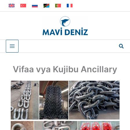
Skip
to
content
Sea
Vifaa vya Kujibu Ancillary