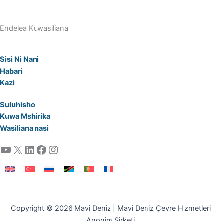
Endelea Kuwasiliana
Sisi Ni Nani
Habari
Kazi
Suluhisho
Kuwa Mshirika
Wasiliana nasi
YouTube
X
LinkedIn
Facebook
Instagram
Copyright © 2026 Mavi Deniz | Mavi Deniz Çevre Hizmetleri
Anonim Şirketi