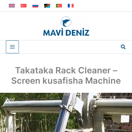
Skip
to
content
Sea
Takataka Rack Cleaner –
Screen kusafisha Machine