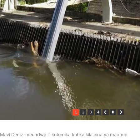
1
2
3
4
Mavi Deniz imeundwa ili kutumika katika kila aina ya maombi