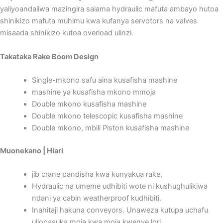
yaliyoandaliwa mazingira salama hydraulic mafuta ambayo hutoa
shinikizo mafuta muhimu kwa kufanya servotors na valves
misaada shinikizo kutoa overload ulinzi.
Takataka Rake Boom Design
Single-mkono safu aina kusafisha mashine
mashine ya kusafisha mkono mmoja
Double mkono kusafisha mashine
Double mkono telescopic kusafisha mashine
Double mkono, mbili Piston kusafisha mashine
Muonekano | Hiari
jib crane pandisha kwa kunyakua rake,
Hydraulic na umeme udhibiti wote ni kushughulikiwa
ndani ya cabin weatherproof kudhibiti.
Inahitaji hakuna conveyors. Unaweza kutupa uchafu
uliopasuka moja kwa moja kwenye lori.