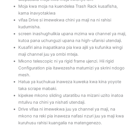
Moja kwa moja na kuendelea Trash Rack kusafisha,
kama inavyotakiwa
vifaa Drive si imewekwa chini ya maji na ni rahisi
kudumisha.
screen inashughulikia upana mzima wa channel ya maji,
kutoa pana uchunguzi upana na high-ufanisi utendaji.
Kusafiri aina inapatikana pia kwa ajili ya kufunika wingi
maji channel juu ya ombi mteja.
Mkono telescopic ni ya rigid frame ujenzi. Hii rigid
Configuration pia itawezesha matumizi ya skrini ndogo
mesh.
Hatua ya kuchukua inaweza kuweka kwa kina yoyote
taka scrape mabaki.
kipekee mkono sliding utaratibu na mizani uzito inatoa
mtulivu na chini ya nishati utendaji.
Drive vifaa ni imewekwa juu ya channel ya maji, na
mkono na reki pia inaweza nafasi nzuri juu ya maji kwa
kuruhusu rahisi kuangalia na matengenezo.