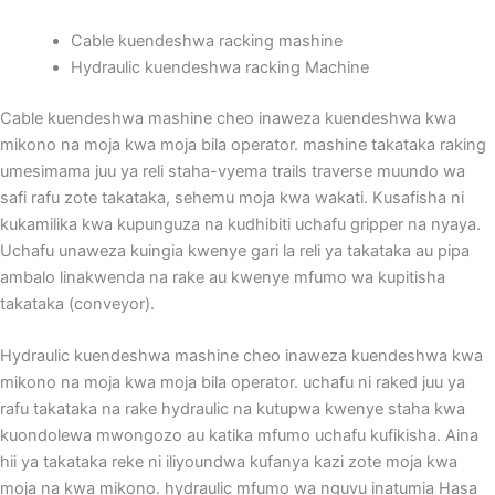
Cable kuendeshwa racking mashine
Hydraulic kuendeshwa racking Machine
Cable kuendeshwa mashine cheo inaweza kuendeshwa kwa
mikono na moja kwa moja bila operator. mashine takataka raking
umesimama juu ya reli staha-vyema trails traverse muundo wa
safi rafu zote takataka, sehemu moja kwa wakati. Kusafisha ni
kukamilika kwa kupunguza na kudhibiti uchafu gripper na nyaya.
Uchafu unaweza kuingia kwenye gari la reli ya takataka au pipa
ambalo linakwenda na rake au kwenye mfumo wa kupitisha
takataka (conveyor).
Hydraulic kuendeshwa mashine cheo inaweza kuendeshwa kwa
mikono na moja kwa moja bila operator. uchafu ni raked juu ya
rafu takataka na rake hydraulic na kutupwa kwenye staha kwa
kuondolewa mwongozo au katika mfumo uchafu kufikisha. Aina
hii ya takataka reke ni iliyoundwa kufanya kazi zote moja kwa
moja na kwa mikono. hydraulic mfumo wa nguvu inatumia Hasa