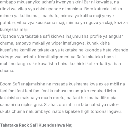
ambapo mkusanyiko uchafu kwenye skrini Bar ni kawaida, na
ulinzi wa vifaa vya chini upande ni muhimu. Bora kutumia katika
mimea ya kutibu maji machafu, mimea ya kutibu maji yenye
potable, vituo vya kusukuma maji, mimea ya nguvu ya ulaji, kazi za
kurejesha maji
Vipande vya takataka safi kichwa inajumuisha profile ya angular
chuma, ambayo makali ya wiper imefungwa, kuhakikisha
kusafisha kamili ya takataka ya takataka na kuondoa hata vipande
vidogo vya uchafu. Kamili alignment ya Rafu takataka baa si
muhimu tangu rake kusafisha haina kushiriki katika-kati ya baa
chuma.
Boom Safi unajumuisha na msaada kusimama kwa axles mbili na
fani fani fani fani fani fani kuruhusu mzunguko required licha
kulainisha maisha ya muda mrefu, na fani hizi mabadiliko pia
samani na niples grisi. Silaha zote mbili ni fabricated ya nzito-
ukuta chuma neli, ambayo inatoa kipekee high torsional nguvu.
Takataka Rack Safi Kuendeshwa Na;