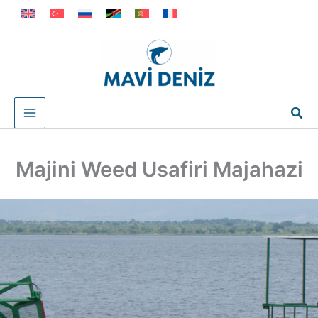
Skip
to
content
Sea
Majini Weed Usafiri Majahazi