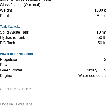
Classification (Optional)
Weight
1500 k
Paint
Epoxy
Tank Capacity
Solid Waste Tank
10 m³
Hydraulic Tank
50 lt
F/O Tank
50 lt
Power and Propulsion
Propulsion
S
Power
Green Power
Battery ( Op
Engine
Water-cooled di
Speed
6 kno
High Speed
Option
Gundua Mavi Deniz
Electronic and Navigation
Standard
G
Endelea Kuwasiliana