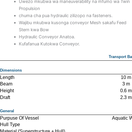
Uwezo mkubwa wa maneuverability na mfumo wa Twin
Propulsion
chuma cha pua hydraulic zilizopo na fasteners.
Wajibu mkubwa kusonga conveyor Mesh sakafu Feed
Stern kwa Bow
Hydraulic Conveyor Anatoa.
Kufafanua Kutokwa Conveyor.
Transport Ba
Dimensions
Length
10 m
Beam
3 m
Height
0.6 m
Draft
2.3 m
General
Purpuse Of Vessel
Aquatic 
Hull Type
Material (Superstructure + Hull)