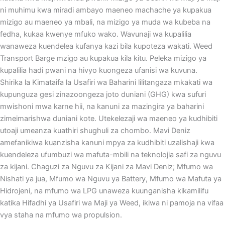
ni muhimu kwa miradi ambayo maeneo machache ya kupakua
mizigo au maeneo ya mbali, na mizigo ya muda wa kubeba na
fedha, kukaa kwenye mfuko wako. Wavunaji wa kupalilia
wanaweza kuendelea kufanya kazi bila kupoteza wakati. Weed
Transport Barge mzigo au kupakua kila kitu. Peleka mizigo ya
kupalilia hadi pwani na hivyo kuongeza ufanisi wa kuvuna.
Shirika la Kimataifa la Usafiri wa Baharini lilitangaza mkakati wa
kupunguza gesi zinazoongeza joto duniani (GHG) kwa sufuri
mwishoni mwa karne hii, na kanuni za mazingira ya baharini
zimeimarishwa duniani kote. Utekelezaji wa maeneo ya kudhibiti
utoaji umeanza kuathiri shughuli za chombo. Mavi Deniz
amefanikiwa kuanzisha kanuni mpya za kudhibiti uzalishaji kwa
kuendeleza ufumbuzi wa mafuta-mbili na teknolojia safi za nguvu
za kijani. Chaguzi za Nguvu za Kijani za Mavi Deniz; Mfumo wa
Nishati ya jua, Mfumo wa Nguvu ya Battery, Mfumo wa Mafuta ya
Hidrojeni, na mfumo wa LPG unaweza kuunganisha kikamilifu
katika Hifadhi ya Usafiri wa Maji ya Weed, ikiwa ni pamoja na vifaa
vya staha na mfumo wa propulsion.