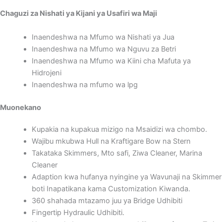
Chaguzi za Nishati ya Kijani ya Usafiri wa Maji
Inaendeshwa na Mfumo wa Nishati ya Jua
Inaendeshwa na Mfumo wa Nguvu za Betri
Inaendeshwa na Mfumo wa Kiini cha Mafuta ya
Hidrojeni
Inaendeshwa na mfumo wa lpg
Muonekano
Kupakia na kupakua mizigo na Msaidizi wa chombo.
Wajibu mkubwa Hull na Kraftigare Bow na Stern
Takataka Skimmers, Mto safi, Ziwa Cleaner, Marina
Cleaner
Adaption kwa hufanya nyingine ya Wavunaji na Skimmer
boti Inapatikana kama Customization Kiwanda.
360 shahada mtazamo juu ya Bridge Udhibiti
Fingertip Hydraulic Udhibiti.