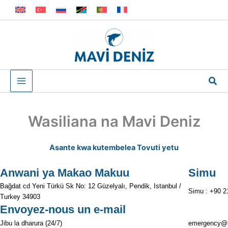
Skip
to
content
Sea
Wasiliana na Mavi Deniz
Asante kwa kutembelea Tovuti yetu
Anwani ya Makao Makuu
Simu
Bağdat cd Yeni Türkü Sk No: 12 Güzelyalı, Pendik, Istanbul /
Simu : +90 2
Turkey 34903
Envoyez-nous un e-mail
Jibu la dharura (24/7)
emergency@m