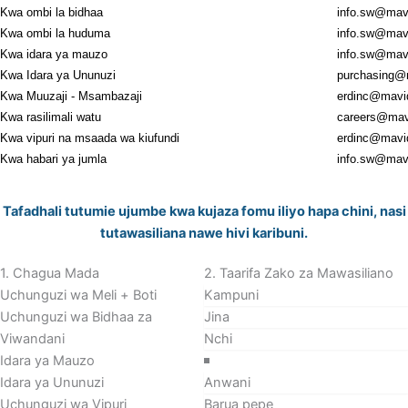
Kwa ombi la bidhaa
info.sw@mavi
Kwa ombi la huduma
info.sw@mavi
Kwa idara ya mauzo
info.sw@mavi
Kwa Idara ya Ununuzi
purchasing@
Kwa Muuzaji - Msambazaji
erdinc@mavid
Kwa rasilimali watu
careers@mavi
Kwa vipuri na msaada wa kiufundi
erdinc@mavid
Kwa habari ya jumla
info.sw@mavi
Sehemu
Tafadhali tutumie ujumbe kwa kujaza fomu iliyo hapa chini, nasi
tutawasiliana nawe hivi karibuni.
1. Chagua Mada
2. Taarifa Zako za Mawasiliano
Uchunguzi wa Meli + Boti
Uchunguzi wa Bidhaa za
Viwandani
Idara ya Mauzo
Idara ya Ununuzi
Uchunguzi wa Vipuri