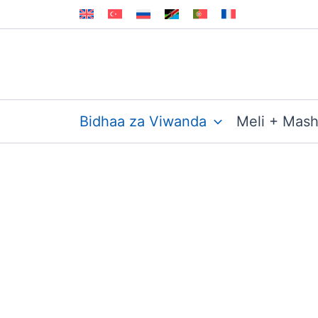
Skip
to
content
Bidhaa za Viwanda
Meli + Mas