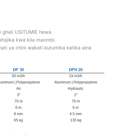
i ghali USITUMIE hewa.
itajika kwa kila maombi.
ti ya chini wakati kutumika katika aina
DP 30
DPH 20
50 m3/h
19 m3/h
luminum | Polypropylene
Aluminum | Polypropylene
Air
Hydraulic
3"
2"
70 m
70 m
6 m
6 m
8 mm
4.5 mm
65 kg
135 kg