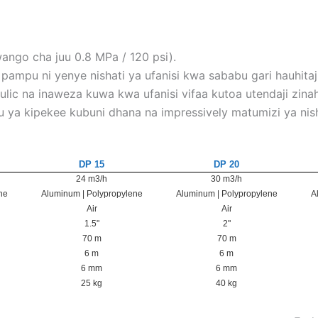
iwango cha juu 0.8 MPa / 120 psi).
ampu ni yenye nishati ya ufanisi kwa sababu gari hauhitaj
lic na inaweza kuwa kwa ufanisi vifaa kutoa utendaji zinah
a kipekee kubuni dhana na impressively matumizi ya nisha
DP 15
DP 20
24 m3/h
30 m3/h
ne
Aluminum | Polypropylene
Aluminum | Polypropylene
A
Air
Air
1.5"
2"
70 m
70 m
6 m
6 m
6 mm
6 mm
25 kg
40 kg