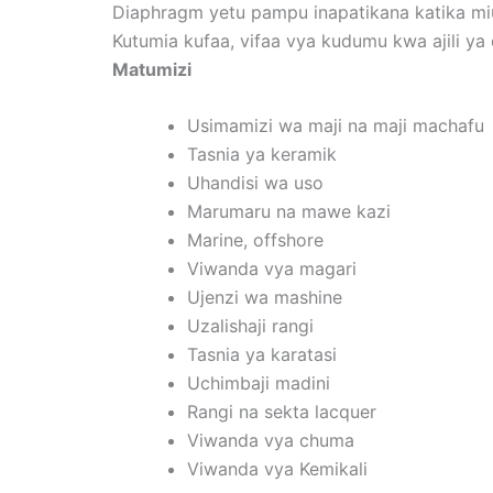
Diaphragm yetu pampu inapatikana katika miu
Kutumia kufaa, vifaa vya kudumu kwa ajili ya
Matumizi
Usimamizi wa maji na maji machafu
Tasnia ya keramik
Uhandisi wa uso
Marumaru na mawe kazi
Marine, offshore
Viwanda vya magari
Ujenzi wa mashine
Uzalishaji rangi
Tasnia ya karatasi
Uchimbaji madini
Rangi na sekta lacquer
Viwanda vya chuma
Viwanda vya Kemikali