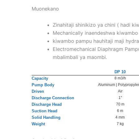
Muonekano
Zinahitaji shinikizo ya chini ( hadi k
Mechanically inaendeshwa kiwambo p
kiwambo pampu hauhitaji maji hydrau
Electromechanical Diaphragm Pampu y
mbalimbali ya maombi.
DP 10
Capacity
8 m3/h
Pump Body
Aluminum | Polypropyle
Driven
Air
Discharge Connection
1"
Discharge Head
70 m
Suction Head
6 m
Solid Handling
4 mm
Weight
7 kg