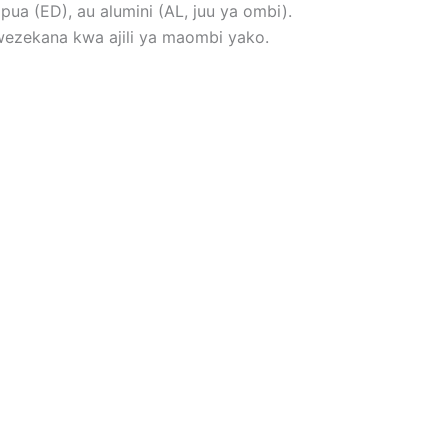
ua (ED), au alumini (AL, juu ya ombi).
awezekana kwa ajili ya maombi yako.