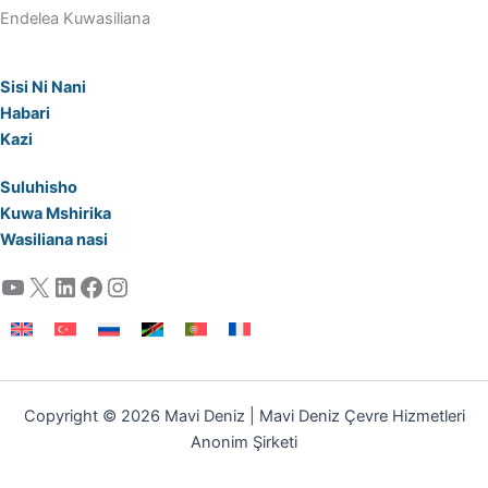
Endelea Kuwasiliana
Sisi Ni Nani
Habari
Kazi
Suluhisho
Kuwa Mshirika
Wasiliana nasi
YouTube
X
LinkedIn
Facebook
Instagram
Copyright © 2026 Mavi Deniz | Mavi Deniz Çevre Hizmetleri
Anonim Şirketi