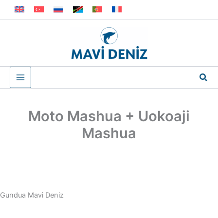
Skip
to
content
Sea
Moto Mashua + Uokoaji
Mashua
Gundua Mavi Deniz