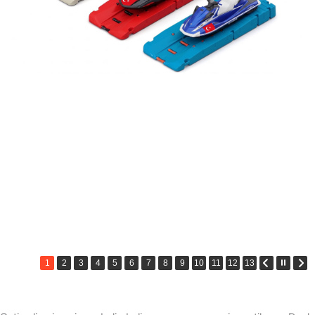
1
2
3
4
5
6
7
8
9
10
11
12
13