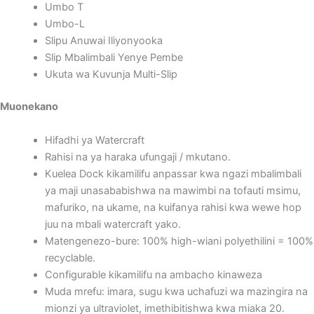
Umbo T
Umbo-L
Slipu Anuwai Iliyonyooka
Slip Mbalimbali Yenye Pembe
Ukuta wa Kuvunja Multi-Slip
Muonekano
Hifadhi ya Watercraft
Rahisi na ya haraka ufungaji / mkutano.
Kuelea Dock kikamilifu anpassar kwa ngazi mbalimbali
ya maji unasababishwa na mawimbi na tofauti msimu,
mafuriko, na ukame, na kuifanya rahisi kwa wewe hop
juu na mbali watercraft yako.
Matengenezo-bure: 100% high-wiani polyethilini = 100%
recyclable.
Configurable kikamilifu na ambacho kinaweza
Muda mrefu: imara, sugu kwa uchafuzi wa mazingira na
mionzi ya ultraviolet, imethibitishwa kwa miaka 20.