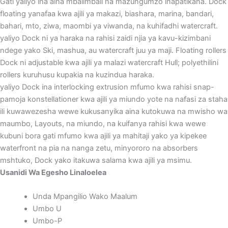
Gati yaliyo ina aina mbalimbali na mazungumzo inapatikana. Dock
floating yanafaa kwa ajili ya makazi, biashara, marina, bandari,
bahari, mto, ziwa, maombi ya viwanda, na kuhifadhi watercraft.
yaliyo Dock ni ya haraka na rahisi zaidi njia ya kavu-kizimbani
ndege yako Ski, mashua, au watercraft juu ya maji. Floating rollers
Dock ni adjustable kwa ajili ya malazi watercraft Hull; polyethilini
rollers kuruhusu kupakia na kuzindua haraka.
yaliyo Dock ina interlocking extrusion mfumo kwa rahisi snap-
pamoja konstellationer kwa ajili ya miundo yote na nafasi za staha
ili kuwawezesha wewe kukusanyika aina kutokuwa na mwisho wa
maumbo, Layouts, na miundo, na kuifanya rahisi kwa wewe
kubuni bora gati mfumo kwa ajili ya mahitaji yako ya kipekee
waterfront na pia na nanga zetu, minyororo na absorbers
mshtuko, Dock yako itakuwa salama kwa ajili ya msimu.
Usanidi Wa Egesho Linaloelea
Unda Mpangilio Wako Maalum
Umbo U
Umbo-P