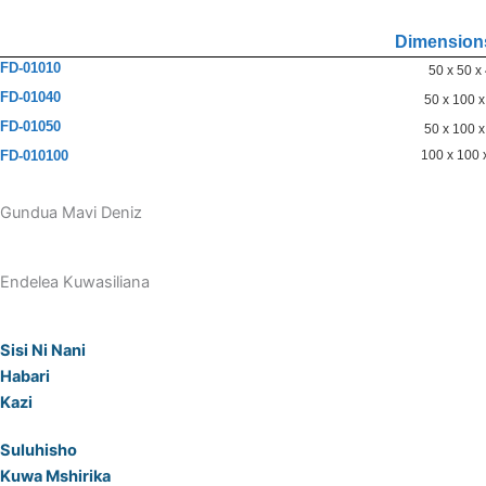
Dimension
FD-01010
50 x 50 x
FD-01040
50 x 100 x
FD-01050
50 x 100 x
FD-010100
100 x 100 
Gundua Mavi Deniz
Endelea Kuwasiliana
Sisi Ni Nani
Habari
Kazi
Suluhisho
Kuwa Mshirika