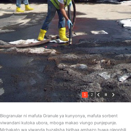
1
2
Biogranular ni mafuta Granule ya kunyonya, mafuta sorbent
viwandani kutoka ubora, mboga makao viungo punjepunje.
Mchakato wa viwanda huzalisha bidhaa ambazo huwa oleophili