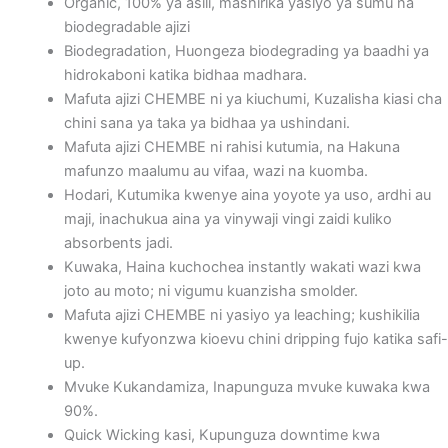
Organic, 100% ya asili, mashirika yasiyo ya sumu na
biodegradable ajizi
Biodegradation, Huongeza biodegrading ya baadhi ya
hidrokaboni katika bidhaa madhara.
Mafuta ajizi CHEMBE ni ya kiuchumi, Kuzalisha kiasi cha
chini sana ya taka ya bidhaa ya ushindani.
Mafuta ajizi CHEMBE ni rahisi kutumia, na Hakuna
mafunzo maalumu au vifaa, wazi na kuomba.
Hodari, Kutumika kwenye aina yoyote ya uso, ardhi au
maji, inachukua aina ya vinywaji vingi zaidi kuliko
absorbents jadi.
Kuwaka, Haina kuchochea instantly wakati wazi kwa
joto au moto; ni vigumu kuanzisha smolder.
Mafuta ajizi CHEMBE ni yasiyo ya leaching; kushikilia
kwenye kufyonzwa kioevu chini dripping fujo katika safi-
up.
Mvuke Kukandamiza, Inapunguza mvuke kuwaka kwa
90%.
Quick Wicking kasi, Kupunguza downtime kwa