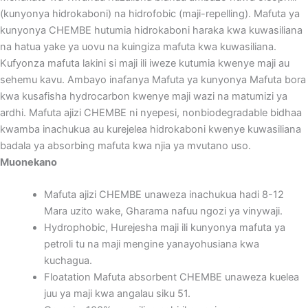
(kunyonya hidrokaboni) na hidrofobic (maji-repelling). Mafuta ya
kunyonya CHEMBE hutumia hidrokaboni haraka kwa kuwasiliana
na hatua yake ya uovu na kuingiza mafuta kwa kuwasiliana.
Kufyonza mafuta lakini si maji ili iweze kutumia kwenye maji au
sehemu kavu. Ambayo inafanya Mafuta ya kunyonya Mafuta bora
kwa kusafisha hydrocarbon kwenye maji wazi na matumizi ya
ardhi. Mafuta ajizi CHEMBE ni nyepesi, nonbiodegradable bidhaa
kwamba inachukua au kurejelea hidrokaboni kwenye kuwasiliana
badala ya absorbing mafuta kwa njia ya mvutano uso.
Muonekano
Mafuta ajizi CHEMBE unaweza inachukua hadi 8-12
Mara uzito wake, Gharama nafuu ngozi ya vinywaji.
Hydrophobic, Hurejesha maji ili kunyonya mafuta ya
petroli tu na maji mengine yanayohusiana kwa
kuchagua.
Floatation Mafuta absorbent CHEMBE unaweza kuelea
juu ya maji kwa angalau siku 51.