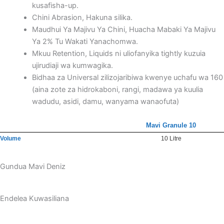
kusafisha-up.
Chini Abrasion, Hakuna silika.
Maudhui Ya Majivu Ya Chini, Huacha Mabaki Ya Majivu
Ya 2% Tu Wakati Yanachomwa.
Mkuu Retention, Liquids ni uliofanyika tightly kuzuia
ujirudiaji wa kumwagika.
Bidhaa za Universal zilizojaribiwa kwenye uchafu wa 160
(aina zote za hidrokaboni, rangi, madawa ya kuulia
wadudu, asidi, damu, wanyama wanaofuta)
Mavi Granule 10
Volume
10 Litre
Gundua Mavi Deniz
Endelea Kuwasiliana