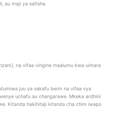
 au maji ya safisha.
inzani), na vifaa vingine maalumu kwa uimara
hutumiwa juu ya sakafu berm na vifaa vya
 kwenye uchafu au changarawe. Mkeka ardhini
. Kitanda hakihitaji kitanda cha chini iwapo