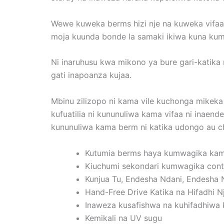
Wewe kuweka berms hizi nje na kuweka vifaa 
moja kuunda bonde la samaki ikiwa kuna kum
Ni inaruhusu kwa mikono ya bure gari-katika n
gati inapoanza kujaa.
Mbinu zilizopo ni kama vile kuchonga mikek
kufuatilia ni kununuliwa kama vifaa ni inaen
kununuliwa kama berm ni katika udongo au ch
Kutumia berms haya kumwagika kama 
Kiuchumi sekondari kumwagika cont
Kunjua Tu, Endesha Ndani, Endesha N
Hand-Free Drive Katika na Hifadhi N
Inaweza kusafishwa na kuhifadhiwa
Kemikali na UV sugu