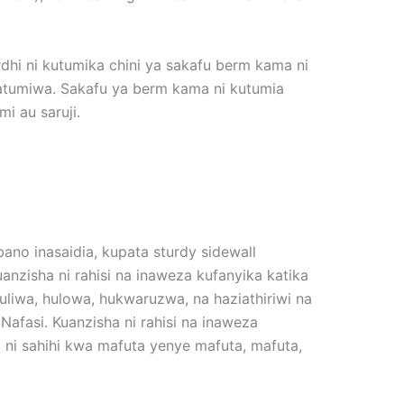
dhi ni kutumika chini ya sakafu berm kama ni
natumiwa. Sakafu ya berm kama ni kutumia
i au saruji.
ano inasaidia, kupata sturdy sidewall
nzisha ni rahisi na inaweza kufanyika katika
ruliwa, hulowa, hukwaruzwa, na haziathiriwi na
 Nafasi. Kuanzisha ni rahisi na inaweza
 ni sahihi kwa mafuta yenye mafuta, mafuta,