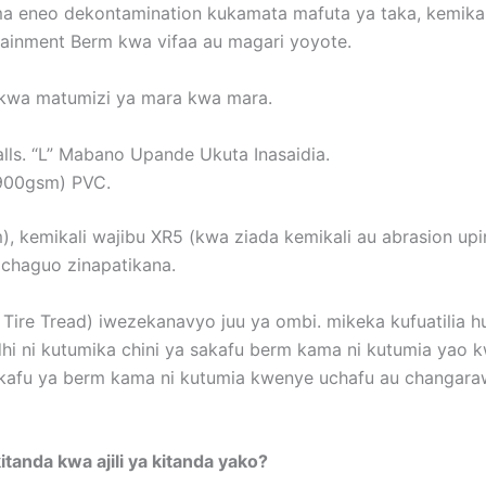
eneo dekontamination kukamata mafuta ya taka, kemikali,
ainment Berm kwa vifaa au magari yoyote.
 kwa matumizi ya mara kwa mara.
lls. “L” Mabano Upande Ukuta Inasaidia.
(900gsm) PVC.
), kemikali wajibu XR5 (kwa ziada kemikali au abrasion up
i chaguo zinapatikana.
 Tire Tread) iwezekanavyo juu ya ombi. mikeka kufuatilia 
dhi ni kutumika chini ya sakafu berm kama ni kutumia yao
akafu ya berm kama ni kutumia kwenye uchafu au changarawe
 kitanda kwa ajili ya kitanda yako?