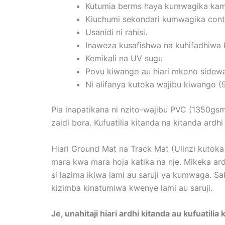
Kutumia berms haya kumwagika kama 
Kiuchumi sekondari kumwagika cont
Usanidi ni rahisi.
Inaweza kusafishwa na kuhifadhiwa
Kemikali na UV sugu
Povu kiwango au hiari mkono sidewa
Ni alifanya kutoka wajibu kiwango 
Pia inapatikana ni nzito-wajibu PVC (1350gsm
zaidi bora. Kufuatilia kitanda na kitanda ardh
Hiari Ground Mat na Track Mat (Ulinzi kutoka
mara kwa mara hoja katika na nje. Mikeka ar
si lazima ikiwa lami au saruji ya kumwaga. S
kizimba kinatumiwa kwenye lami au saruji.
Je, unahitaji hiari ardhi kitanda au kufuatilia