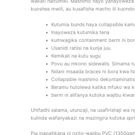
wakati haitumiki. Mashimo hayo yanayoweza k
kuoshea mwili, au kusafisha macho ili kuond
Kutumia bunds haya collapsible kam
Inayoweza kutumika tena
kumwagika containment berm ni bora
Usanidi rahisi na kunja juu.
Kemikali na kutu sugu
Povu au mkono sidewalls. Simama t
Ndani msaada braces ni bora kwa ha
Collapsible mashimo dekontamination
Beramu hutolewa katika mfuko wa k
berm ni alifanya kutoka wajibu kiw
Uhifadhi salama, utunzaji, na usafirishaji wa
kulinda wafanyakazi na mazingira kutoka sprills
Pia inapatikana ni nzito-wajibu PVC (1350gsm