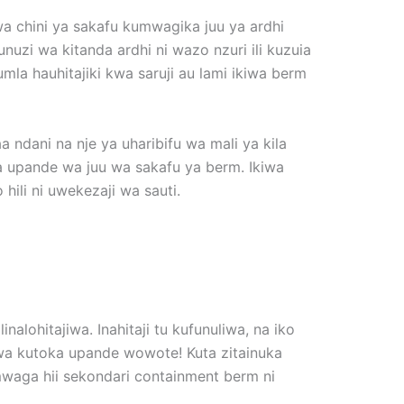
wa chini ya sakafu kumwagika juu ya ardhi
zi wa kitanda ardhi ni wazo nzuri ili kuzuia
la hauhitajiki kwa saruji au lami ikiwa berm
ndani na nje ya uharibifu wa mali ya kila
wa upande wa juu wa sakafu ya berm. Ikiwa
hili ni uwekezaji wa sauti.
lohitajiwa. Inahitaji tu kufunuliwa, na iko
wa kutoka upande wowote! Kuta zitainuka
waga hii sekondari containment berm ni