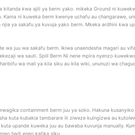
lia kitanda kwa ajili ya berm yako. mikeka Ground ni kuwek
m. Kama ni kuweka berm kwenye uchafu au changarawe, ununu
jia ya sakafu ya kuvuja yako berm. Mkeka ardhini kwa ujum
 wa juu wa sakafu berm. Ikiwa unaendesha magari au vifaa 
 uwekezaji wa sauti. Spill Berm Ni nene mpira nyenzo kuwek
ribifu wa mali ya kila siku au kila wiki, ununuzi wa chaguo 
wagika containment berm juu ya soko. Hakuna kusanyiko lina
ha kuta kubakia tambarare ili ziweze kuingizwa au kutole
 kuta upande kuweka juu au bawaba kuvunja manually. Kum
neo hadi eneo katika siku.