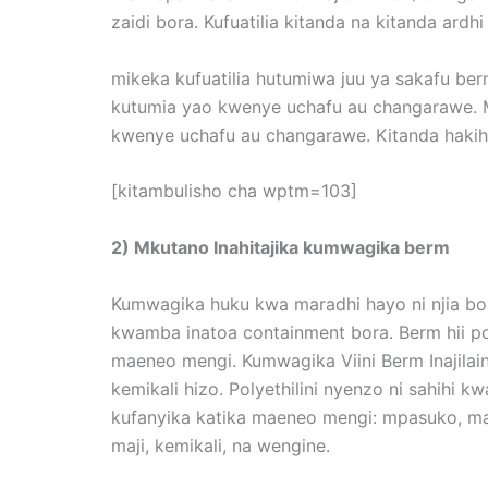
zaidi bora. Kufuatilia kitanda na kitanda ardh
mikeka kufuatilia hutumiwa juu ya sakafu ber
kutumia yao kwenye uchafu au changarawe. Mk
kwenye uchafu au changarawe. Kitanda hakihit
[kitambulisho cha wptm=103]
2) Mkutano Inahitajika kumwagika berm
Kumwagika huku kwa maradhi hayo ni njia bora
kwamba inatoa containment bora. Berm hii po
maeneo mengi. Kumwagika Viini Berm Inajilaini
kemikali hizo. Polyethilini nyenzo ni sahihi k
kufanyika katika maeneo mengi: mpasuko, mac
maji, kemikali, na wengine.