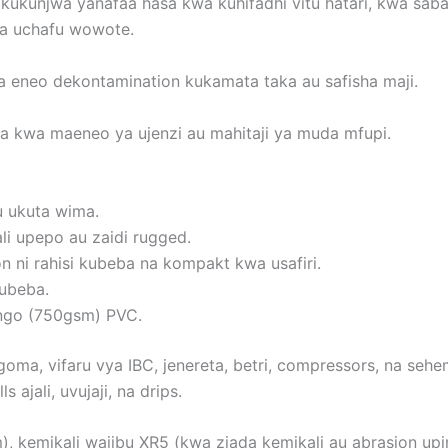
ukunjwa yanafaa hasa kwa kuhifadhi vitu hatari, kwa sab
oa uchafu wowote.
a eneo dekontamination kukamata taka au safisha maji.
 kwa maeneo ya ujenzi au mahitaji ya muda mfupi.
u ukuta wima.
li upepo au zaidi rugged.
 ni rahisi kubeba na kompakt kwa usafiri.
ubeba.
ango (750gsm) PVC.
 ngoma, vifaru vya IBC, jenereta, betri, compressors, na se
 ajali, uvujaji, na drips.
), kemikali wajibu XR5 (kwa ziada kemikali au abrasion up