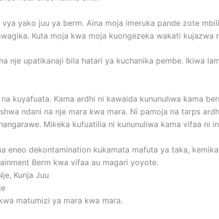
vya yako juu ya berm. Aina moja imeruka pande zote mbili
wagika. Kuta moja kwa moja kuongezeka wakati kujazwa n
a nje upatikanaji bila hatari ya kuchanika pembe. Ikiwa la
a na kuyafuata. Kama ardhi ni kawaida kununuliwa kama be
deshwa ndani na nje mara kwa mara. Ni pamoja na tarps ardh
angarawe. Mikeka kufuatilia ni kununuliwa kama vifaa ni 
eneo dekontamination kukamata mafuta ya taka, kemikali,
ainment Berm kwa vifaa au magari yoyote.
je, Kunja Juu
je
 kwa matumizi ya mara kwa mara.