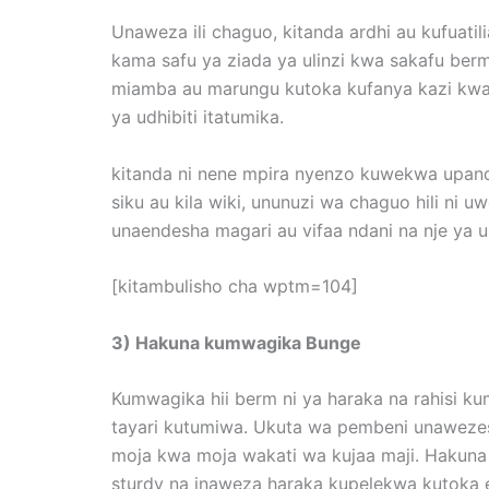
Unaweza ili chaguo, kitanda ardhi au kufuati
kama safu ya ziada ya ulinzi kwa sakafu ber
miamba au marungu kutoka kufanya kazi kwa n
ya udhibiti itatumika.
kitanda ni nene mpira nyenzo kuwekwa upande
siku au kila wiki, ununuzi wa chaguo hili ni
unaendesha magari au vifaa ndani na nje ya uha
[kitambulisho cha wptm=104]
3) Hakuna kumwagika Bunge
Kumwagika hii berm ni ya haraka na rahisi kum
tayari kutumiwa. Ukuta wa pembeni unawezes
moja kwa moja wakati wa kujaa maji. Hakuna
sturdy na inaweza haraka kupelekwa kutoka e