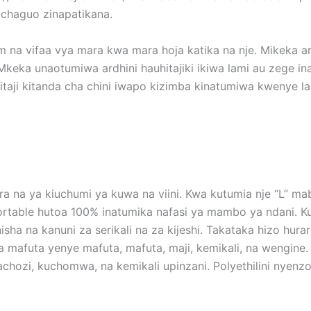
i chaguo zinapatikana.
m na vifaa vya mara kwa mara hoja katika na nje. Mikeka ar
eka unaotumiwa ardhini hauhitajiki ikiwa lami au zege i
aji kitanda cha chini iwapo kizimba kinatumiwa kwenye lam
 na ya kiuchumi ya kuwa na viini. Kwa kutumia nje “L” mab
rtable hutoa 100% inatumika nafasi ya mambo ya ndani. Kua
sha na kanuni za serikali na za kijeshi. Takataka hizo hura
wa mafuta yenye mafuta, mafuta, maji, kemikali, na wengine.
hozi, kuchomwa, na kemikali upinzani. Polyethilini nyenzo