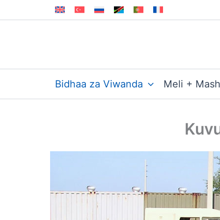
Skip
to
content
Bidhaa za Viwanda
Meli + Mas
Kuvu