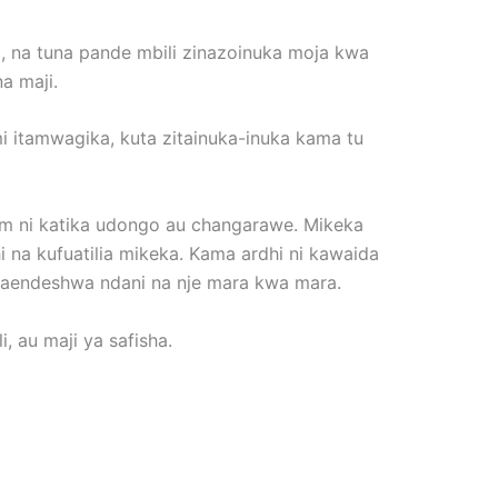
, na tuna pande mbili zinazoinuka moja kwa
a maji.
mi itamwagika, kuta zitainuka-inuka kama tu
rm ni katika udongo au changarawe. Mikeka
i na kufuatilia mikeka. Kama ardhi ni kawaida
inaendeshwa ndani na nje mara kwa mara.
 au maji ya safisha.