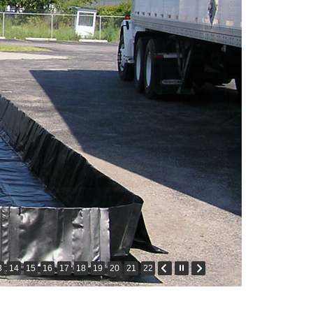
3
14
15
16
17
18
19
20
21
22