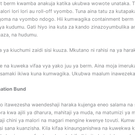
ent berm kwamba anakuja katika ukubwa wowote unataka.
ori lori lori au roll-off vyombo. Tuna aina tatu za kutapa
goma na vyombo ndogo. Hii kumwagika containment berm ina
 ya kudumu. Gati hiyo ina kuta za kando zinazoyumbulika
gaza, na hudumu.
ya kiuchumi zaidi sisi kuuza. Mkutano ni rahisi na ya ha
 na kuweka vifaa vya yako juu ya berm. Aina moja imeruka
 samaki ikiwa kuna kumwagika. Ukubwa maalum inawezekan
nation Bund
yo itawezesha waendeshaji haraka kujenga eneo salama n
ra kwa ajili ya dharura, mahitaji ya muda, na matumizi ya m
aji chini ya malori na magari mengine kwenye tovuti. Ku
isi sana kuanzisha. Kila kifaa kinaunganishwa na kuwekwa 