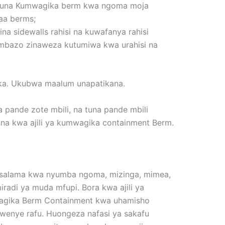
 Tuna Kumwagika berm kwa ngoma moja
kaa berms;
 sidewalls rahisi na kuwafanya rahisi
 ambazo zinaweza kutumiwa kwa urahisi na
raka. Ukubwa maalum unapatikana.
 pande zote mbili, na tuna pande mbili
a kwa ajili ya kumwagika containment Berm.
a salama kwa nyumba ngoma, mizinga, mimea,
iradi ya muda mfupi. Bora kwa ajili ya
mwagika Berm Containment kwa uhamisho
kwenye rafu. Huongeza nafasi ya sakafu