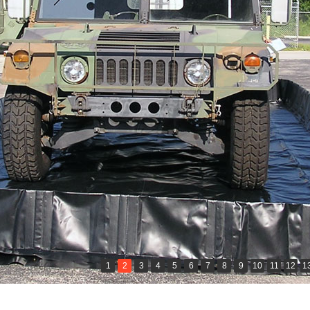
1
2
3
4
5
6
7
8
9
10
11
12
1