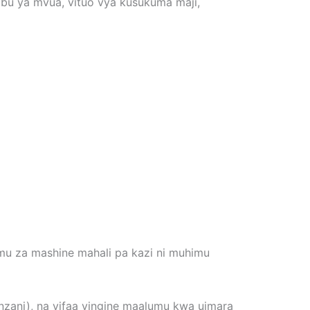
abu ya mvua, vituo vya kusukuma maji,
hemu za mashine mahali pa kazi ni muhimu
inzani), na vifaa vingine maalumu kwa uimara