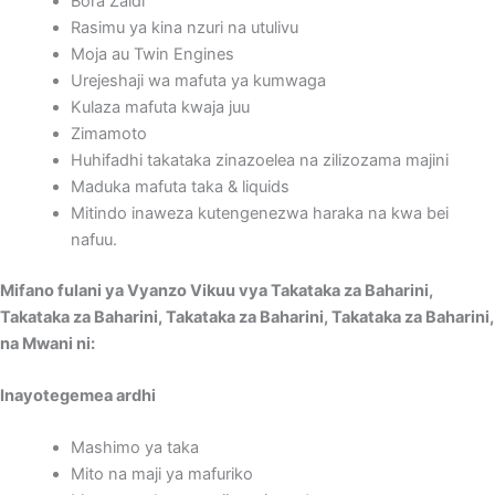
Bora Zaidi
Rasimu ya kina nzuri na utulivu
Moja au Twin Engines
Urejeshaji wa mafuta ya kumwaga
Kulaza mafuta kwaja juu
Zimamoto
Huhifadhi takataka zinazoelea na zilizozama majini
Maduka mafuta taka & liquids
Mitindo inaweza kutengenezwa haraka na kwa bei
nafuu.
Mifano fulani ya Vyanzo Vikuu vya Takataka za Baharini,
Takataka za Baharini, Takataka za Baharini, Takataka za Baharini,
na Mwani ni:
Inayotegemea ardhi
Mashimo ya taka
Mito na maji ya mafuriko