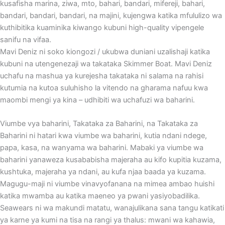
kusafisha marina, ziwa, mto, bahari, bandari, mifereji, bahari,
bandari, bandari, bandari, na majini, kujengwa katika mfululizo wa
kuthibitika kuaminika kiwango kubuni high-quality vipengele
sanifu na vifaa.
Mavi Deniz ni soko kiongozi / ukubwa duniani uzalishaji katika
kubuni na utengenezaji wa takataka Skimmer Boat. Mavi Deniz
uchafu na mashua ya kurejesha takataka ni salama na rahisi
kutumia na kutoa suluhisho la vitendo na gharama nafuu kwa
maombi mengi ya kina – udhibiti wa uchafuzi wa baharini.
Viumbe vya baharini, Takataka za Baharini, na Takataka za
Baharini ni hatari kwa viumbe wa baharini, kutia ndani ndege,
papa, kasa, na wanyama wa baharini. Mabaki ya viumbe wa
baharini yanaweza kusababisha majeraha au kifo kupitia kuzama,
kushtuka, majeraha ya ndani, au kufa njaa baada ya kuzama.
Magugu-maji ni viumbe vinavyofanana na mimea ambao huishi
katika mwamba au katika maeneo ya pwani yasiyobadilika.
Seawears ni wa makundi matatu, wanajulikana sana tangu katikati
ya karne ya kumi na tisa na rangi ya thalus: mwani wa kahawia,