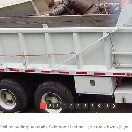
1
2
3
4
5
6
7
8
Self unloading, takataka Skimmer Mashua iliyoundwa kwa ajili ya