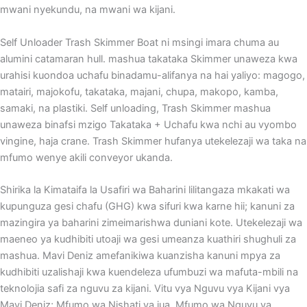
mwani nyekundu, na mwani wa kijani.
Self Unloader Trash Skimmer Boat ni msingi imara chuma au
alumini catamaran hull. mashua takataka Skimmer unaweza kwa
urahisi kuondoa uchafu binadamu-alifanya na hai yaliyo: magogo,
matairi, majokofu, takataka, majani, chupa, makopo, kamba,
samaki, na plastiki. Self unloading, Trash Skimmer mashua
unaweza binafsi mzigo Takataka + Uchafu kwa nchi au vyombo
vingine, haja crane. Trash Skimmer hufanya utekelezaji wa taka na
mfumo wenye akili conveyor ukanda.
Shirika la Kimataifa la Usafiri wa Baharini lilitangaza mkakati wa
kupunguza gesi chafu (GHG) kwa sifuri kwa karne hii; kanuni za
mazingira ya baharini zimeimarishwa duniani kote. Utekelezaji wa
maeneo ya kudhibiti utoaji wa gesi umeanza kuathiri shughuli za
mashua. Mavi Deniz amefanikiwa kuanzisha kanuni mpya za
kudhibiti uzalishaji kwa kuendeleza ufumbuzi wa mafuta-mbili na
teknolojia safi za nguvu za kijani. Vitu vya Nguvu vya Kijani vya
Mavi Deniz; Mfumo wa Nishati ya jua, Mfumo wa Nguvu ya