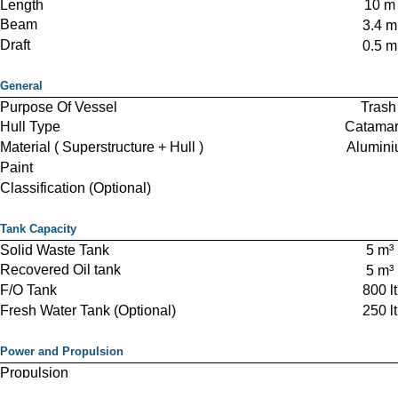
Length
10 m
Beam
3.4 m
Draft
0.5 m
General
Purpose Of Vessel
Trash 
Hull Type
Catama
Material ( Superstructure + Hull )
Alumin
Paint
Classification (Optional)
Tank Capacity
Solid Waste Tank
5 m³
Recovered Oil tank
5 m³
F/O Tank
800 lt
Fresh Water Tank (Optional)
250 lt
Power and Propulsion
Propulsion
Standard Power