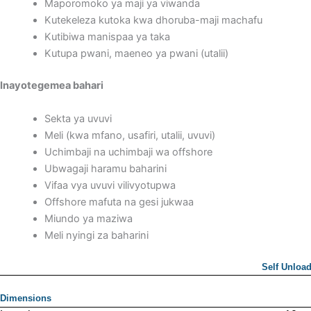
Maporomoko ya maji ya viwanda
Kutekeleza kutoka kwa dhoruba-maji machafu
Kutibiwa manispaa ya taka
Kutupa pwani, maeneo ya pwani (utalii)
Inayotegemea bahari
Sekta ya uvuvi
Meli (kwa mfano, usafiri, utalii, uvuvi)
Uchimbaji na uchimbaji wa offshore
Ubwagaji haramu baharini
Vifaa vya uvuvi vilivyotupwa
Offshore mafuta na gesi jukwaa
Miundo ya maziwa
Meli nyingi za baharini
Self Unload
Dimensions