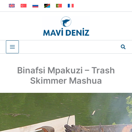
Skip
to
content
Sea
Binafsi Mpakuzi – Trash
Skimmer Mashua