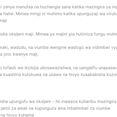
gi zenye manufaa na huchangia sana katika mazingira ya m
a halisi. Mimea mingi ni muhimu katika upunguzaji wa virutu
maji
dia oksijeni maji. Mimea ya majini pia hutimiza fungu muh
amaki, wadudu, na viumbe wengine wadogo wa vidimbwi vya 
a joto kwenye maji.
tofauti wa ikolojia uliosawazishwa, na uangalifu unapasw
za kuashiria kutokuwa na usawa na hivyo kusababisha kuzo
sha upungufu wa oksijeni – hii inaweza kuharibu mazingira 
jamii za awali na kupunguza aina mbalimbali za viumbe
i na hivyo kuhama