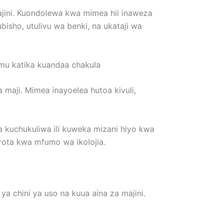
ajini. Kuondolewa kwa mimea hii inaweza
bisho, utulivu wa benki, na ukataji wa
imu katika kuandaa chakula
maji. Mimea inayoelea hutoa kivuli,
a kuchukuliwa ili kuweka mizani hiyo kwa
rota kwa mfumo wa ikolojia.
ya chini ya uso na kuua aina za majini.