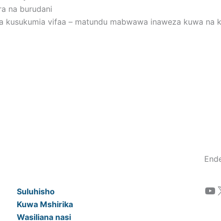
ara na burudani
ji wa kusukumia vifaa – matundu mabwawa inaweza kuwa na
Ende
YouTube
Suluhisho
Kuwa Mshirika
Wasiliana nasi