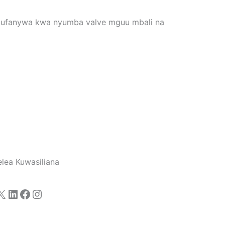
 kufanywa kwa nyumba valve mguu mbali na
lea Kuwasiliana
X
LinkedIn
Facebook
Instagram