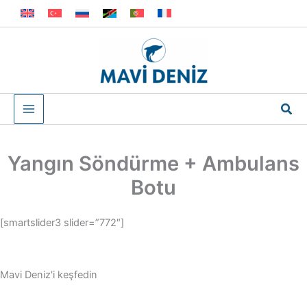
İçeriğe
atla
Ara
Yangın Söndürme + Ambulans
Botu
[smartslider3 slider=”772″]
Mavi Deniz'i keşfedin