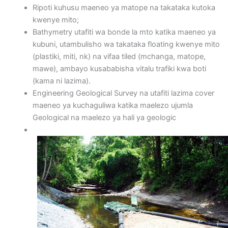
Ripoti kuhusu maeneo ya matope na takataka kutoka
kwenye mito;
Bathymetry utafiti wa bonde la mto katika maeneo ya
kubuni, utambulisho wa takataka floating kwenye mito
(plastiki, miti, nk) na vifaa tiled (mchanga, matope,
mawe), ambayo kusababisha vitalu trafiki kwa boti
(kama ni lazima).
Engineering Geological Survey na utafiti lazima cover
maeneo ya kuchaguliwa katika maelezo ujumla
Geological na maelezo ya hali ya geologic