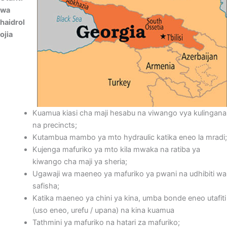
wa
haidrol
ojia
Kuamua kiasi cha maji hesabu na viwango vya kulingana
na precincts;
Kutambua mambo ya mto hydraulic katika eneo la mradi;
Kujenga mafuriko ya mto kila mwaka na ratiba ya
kiwango cha maji ya sheria;
Ugawaji wa maeneo ya mafuriko ya pwani na udhibiti wa
safisha;
Katika maeneo ya chini ya kina, umba bonde eneo utafiti
(uso eneo, urefu / upana) na kina kuamua
Tathmini ya mafuriko na hatari za mafuriko;