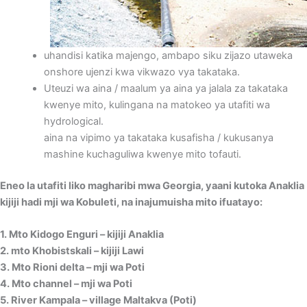
uhandisi katika majengo, ambapo siku zijazo utaweka
onshore ujenzi kwa vikwazo vya takataka.
Uteuzi wa aina / maalum ya aina ya jalala za takataka
kwenye mito, kulingana na matokeo ya utafiti wa
hydrological.
aina na vipimo ya takataka kusafisha / kukusanya
mashine kuchaguliwa kwenye mito tofauti.
Eneo la utafiti liko magharibi mwa Georgia, yaani kutoka Anaklia
kijiji hadi mji wa Kobuleti, na inajumuisha mito ifuatayo:
1. Mto Kidogo Enguri – kijiji Anaklia
2. mto Khobistskali – kijiji Lawi
3. Mto Rioni delta – mji wa Poti
4. Mto channel – mji wa Poti
5. River Kampala – village Maltakva (Poti)