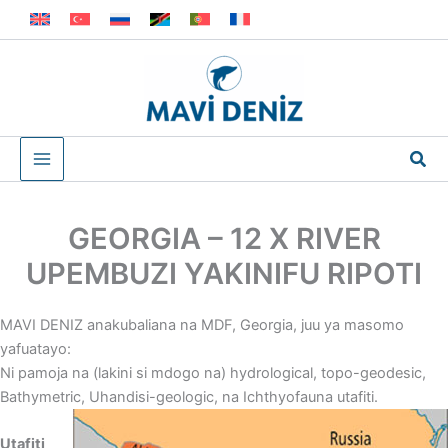
Skip
to
content
Sea
GEORGIA – 12 X RIVER
UPEMBUZI YAKINIFU RIPOTI
MAVI DENIZ anakubaliana na MDF, Georgia, juu ya masomo
yafuatayo:
Ni pamoja na (lakini si mdogo na) hydrological, topo-geodesic,
Bathymetric, Uhandisi-geologic, na Ichthyofauna utafiti.
Utafiti