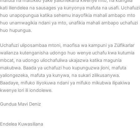
mafuta na matokeo yake yalionekana kwenye mto, na kuingilia
kati iliendelea na sausages ya kunyonya mafuta na usafi. Uchafuzi
huo unapopungua katika sehemu inayofikia mahali ambapo mto
huo unamwagikia ndani ya mto, unafikia mahali ambapo uchafuzi
huo hupungua.
Uchafuzi uliposambaa mtoni, maofisa wa kampuni ya Zülfikarlar
walianza kutenganisha udongo huo wenye uchafu kwa kutumia
mbcat, na udongo uliochafuliwa ukajazwa katika magunia
makubwa. Baada ya uchafuzi huo kupunguzwa jioni, mafuta
yaliongezeka, mafuta ya kunywa, na sukari zilikusanywa.
Baadaye, mifuko iliyokuwa ndani ya mifuko mikubwa ilipakiwa
kwenye lori ili iondolewe.
Gundua Mavi Deniz
Endelea Kuwasiliana