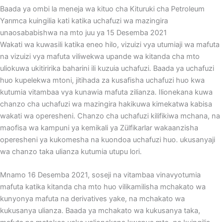
Baada ya ombi la meneja wa kituo cha Kituruki cha Petroleum
Yarımca kuingilia kati katika uchafuzi wa mazingira
unaosababishwa na mto juu ya 15 Desemba 2021
Wakati wa kuwasili katika eneo hilo, vizuizi vya utumiaji wa mafuta
na vizuizi vya mafuta viliwekwa upande wa kitanda cha mto
uliokuwa ukitiririka baharini ili kuzuia uchafuzi. Baada ya uchafuzi
huo kupelekwa mtoni, jitihada za kusafisha uchafuzi huo kwa
kutumia vitambaa vya kunawia mafuta zilianza. Ilionekana kuwa
chanzo cha uchafuzi wa mazingira hakikuwa kimekatwa kabisa
wakati wa operesheni. Chanzo cha uchafuzi kilifikiwa mchana, na
maofisa wa kampuni ya kemikali ya Zülfikarlar wakaanzisha
operesheni ya kukomesha na kuondoa uchafuzi huo. ukusanyaji
wa chanzo taka ulianza kutumia utupu lori.
Mnamo 16 Desemba 2021, soseji na vitambaa vinavyotumia
mafuta katika kitanda cha mto huo vilikamilisha mchakato wa
kunyonya mafuta na derivatives yake, na mchakato wa
kukusanya ulianza. Baada ya mchakato wa kukusanya taka,