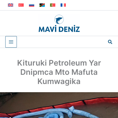
Skip
to
content
Sea
Kituruki Petroleum Yar
Dnipmca Mto Mafuta
Kumwagika