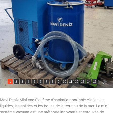
1
2
3
4
5
6
7
8
9
10
11
12
13
14
15
Mavi Deniz Mini Vac Système d’aspiration portable élimine les
liquides, les solides et les boues de la terre ou de la mer. Le mini
système Vacuum est une méthode innovante et éprouvée de