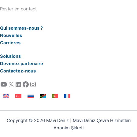
Safety
Rester en contact
Portable
Qui sommes-nous ?
Wheels
Standard
Nouvelles
Trailer
Carrières
Skid Mounted
Optional
Rubber Track
-
Solutions
Devenez partenaire
Contactez-nous
YouTube
X
LinkedIn
Facebook
Instagram
Copyright © 2026 Mavi Deniz | Mavi Deniz Çevre Hizmetleri
Anonim Şirketi