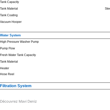
Tank Capacity
Tank Material
Ste
Tank Coating
Vacuum Hooper
Water System
High Pressure Washer Pump
Pump Flow
Fresh Water Tank Capacity
Tank Material
Heater
Hose Reel
Filtration System
Shut off Valve
Cyclone Valve
Découvrez Mavi Deniz
Bag House Filter