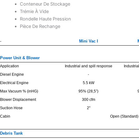
Conteneur De Stockage
Trémie À Vide
Rondelle Haute Pression
Pièce De Rechange
-
Mini Vac I
Power Unit & Blower
Application
Industrial and spill response
Industria
Diesel Engine
-
Electrical Engine
5.5 kW
Max Vacuum % (inHG)
95% (28,5”)
Blower Displacement
300 cfm
Suction Hose
2"
Cabin
Open (Standard) 
Debris Tank