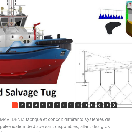
1
2
3
4
5
6
7
8
9
10
11
12
MAVI DENIZ fabrique et conçoit différents systèmes de
pulvérisation de dispersant disponibles, allant des gros