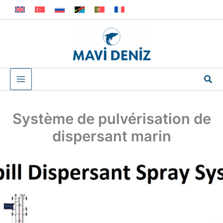
Aller
au
contenu
Rec
Système de pulvérisation de
dispersant marin