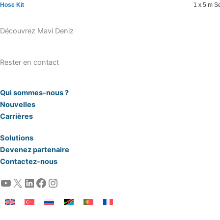
Hose Kit
1 x 5 m S
Découvrez Mavi Deniz
Rester en contact
Qui sommes-nous ?
Nouvelles
Carrières
Solutions
Devenez partenaire
Contactez-nous
YouTube
X
LinkedIn
Facebook
Instagram