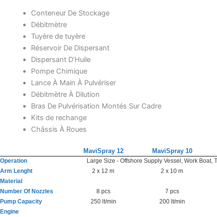
Conteneur De Stockage
Débitmètre
Tuyère de tuyère
Réservoir De Dispersant
Dispersant D’Huile
Pompe Chimique
Lance À Main À Pulvériser
Débitmètre À Dilution
Bras De Pulvérisation Montés Sur Cadre
Kits de rechange
Châssis À Roues
MaviSpray 12
MaviSpray 10
Operation
Large Size - Offshore Supply Vessel, Work Boat,
Arm Lenght
2 x 12 m
2 x 10 m
Material
Number Of Nozzles
8 pcs
7 pcs
Pump Capacity
250 lt/min
200 lt/min
Engine