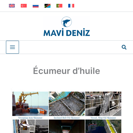
Aller
au
contenu
Rec
Écumeur d’huile