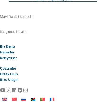
Mavi Deniz'i keşfedin
İletişimde Kalalım
Biz Kimiz
Haberler
Kariyerler
Çözümler
Ortak Olun
Bize Ulaşın
YouTube
X
LinkedIn
Facebook
Instagram