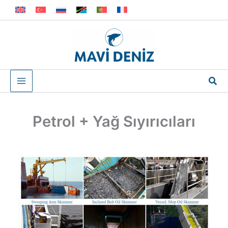
İçeriğe
atla
Ara
Petrol + Yağ Sıyırıcıları