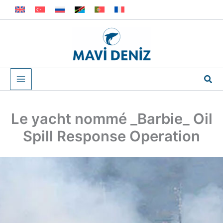
Aller
au
contenu
Rec
Le yacht nommé _Barbie_ Oil
Spill Response Operation