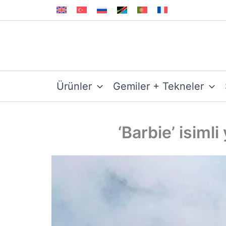
İçeriğe
atla
Ürünler
Gemiler + Tekneler
‘Barbie’ isiml