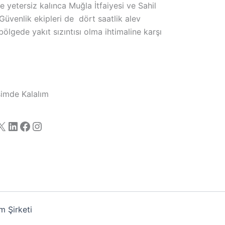
 yetersiz kalınca Muğla İtfaiyesi ve Sahil
 Güvenlik ekipleri de dört saatlik alev
lgede yakıt sızıntısı olma ihtimaline karşı
işimde Kalalım
X
LinkedIn
Facebook
Instagram
 Şirketi