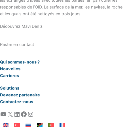
les échanges d’idées avec toutes les parties, en particulier les
responsables de l’OID. La surface de la mer, les navires, la roche
et les quais ont été nettoyés en trois jours.
Découvrez Mavi Deniz
Rester en contact
Qui sommes-nous ?
Nouvelles
Carrières
Solutions
Devenez partenaire
Contactez-nous
YouTube
X
LinkedIn
Facebook
Instagram