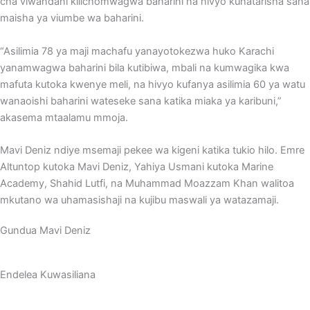
cha viwandani kilichomwagwa baharini na hivyo kuhatarisha sana
maisha ya viumbe wa baharini.
“Asilimia 78 ya maji machafu yanayotokezwa huko Karachi
yanamwagwa baharini bila kutibiwa, mbali na kumwagika kwa
mafuta kutoka kwenye meli, na hivyo kufanya asilimia 60 ya watu
wanaoishi baharini wateseke sana katika miaka ya karibuni,”
akasema mtaalamu mmoja.
Mavi Deniz ndiye msemaji pekee wa kigeni katika tukio hilo. Emre
Altuntop kutoka Mavi Deniz, Yahiya Usmani kutoka Marine
Academy, Shahid Lutfi, na Muhammad Moazzam Khan walitoa
mkutano wa uhamasishaji na kujibu maswali ya watazamaji.
Gundua Mavi Deniz
Endelea Kuwasiliana