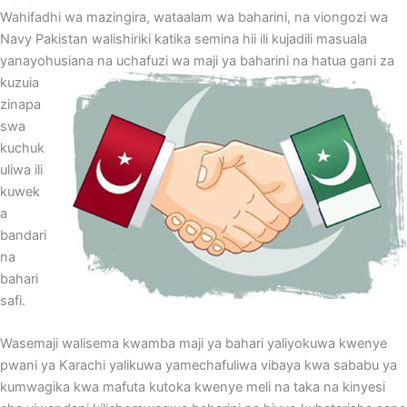
Wahifadhi wa mazingira, wataalam wa baharini, na viongozi wa
Navy Pakistan walishiriki katika semina hii ili kujadili masuala
yanayohusiana na uchafuzi
wa maji ya baharini na hatua gani za
kuzuia
zinapa
swa
kuchuk
uliwa ili
kuwek
a
bandari
na
bahari
safi.
Wasemaji walisema kwamba maji ya bahari yaliyokuwa kwenye
pwani ya Karachi yalikuwa yamechafuliwa vibaya kwa sababu ya
kumwagika kwa mafuta kutoka kwenye meli na taka na kinyesi