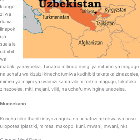
kiongo
zi wa
dunia
linapok
uja
suala la
udhibiti
wa
mabaki yanayoelea. Tunatoa mitindo mingi ya mifumo ya magogo
na uchafu wa kizuizi kinachotumiwa kudhibiti takataka zinazoelea,
mimea ya majini ya uvamizi kama vile mifoil na magugu, takataka
zinazoelea, miti, majani, vijiti, na uchafu mwingine unaoelea.
Muonekano
Kuacha taka thabiti inayozunguka na uchafuzi mkubwa wa nusu
uliopotea (plastiki, mimea, makopo, kuni, mwani, mwani, nk)
Gundua Mavi Deniz