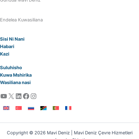
Endelea Kuwasiliana
Sisi Ni Nani
Habari
Kazi
Suluhisho
Kuwa Mshirika
Wasiliana nasi
YouTube
X
LinkedIn
Facebook
Instagram
Copyright © 2026 Mavi Deniz | Mavi Deniz Çevre Hizmetleri