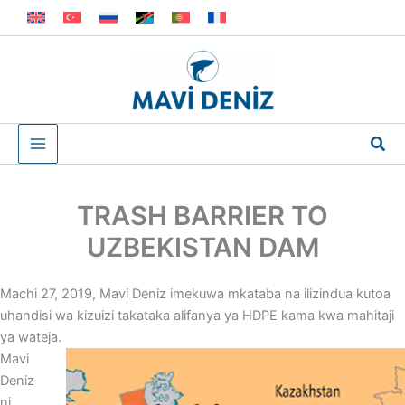
Skip
to
content
Sea
TRASH BARRIER TO
UZBEKISTAN DAM
Machi 27, 2019, Mavi Deniz imekuwa mkataba na ilizindua kutoa
uhandisi wa kizuizi takataka alifanya ya HDPE kama kwa mahitaji
ya wateja.
Mavi
Deniz
ni