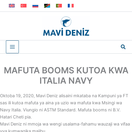
Skip
to
content
Sea
MAFUTA BOOMS KUTOA KWA
ITALIA NAVY
Oktoba 19, 2020, Mavi Deniz alisaini mkataba na Kampuni ya FT
sas ili kutoa mafuta ya aina ya uzio wa mafuta kwa Msingi wa
Navy Italia. Viungio ni ASTM Standard. Mafuta booms ni B.V.
Hatari Cheti pia.
Mavi Deniz ni mmoja wa wengi usalama-fahamu wauzaji wa vifaa
vya kumwagika majibu.