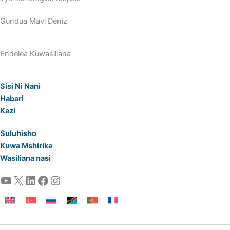
Gundua Mavi Deniz
Endelea Kuwasiliana
Sisi Ni Nani
Habari
Kazi
Suluhisho
Kuwa Mshirika
Wasiliana nasi
YouTube
X
LinkedIn
Facebook
Instagram