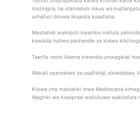
Tumbo (inayojulikana katika Kituruki kama Ka
mazingira, na utamaduni mkuu wa kujitangaza
uchafuzi ilikuwa ikisaidia kusafisha.
Mashahidi waliripoti kwamba mafuta yaliondo
kawaida huitwa panhandle ya kisiwa kilicho
Taarifa rasmi ilisema kwamba umwagikaji huo
Wakati operesheni za usafishaji zikiendelea, 
Kisiwa cha mashariki mwa Mediterania kimeg
Wagiriki wa Kisaiprasi waliokuwa wakitafuta m