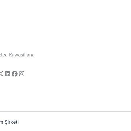
lea Kuwasiliana
X
LinkedIn
Facebook
Instagram
 Şirketi