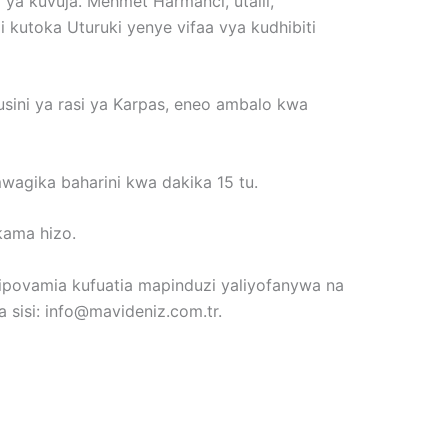
ya kuvuja. Mehmet Harmanci, utalii,
 kutoka Uturuki yenye vifaa vya kudhibiti
usini ya rasi ya Karpas, eneo ambalo kwa
wagika baharini kwa dakika 15 tu.
 kama hizo.
ipovamia kufuatia mapinduzi yaliyofanywa na
a sisi: info@mavideniz.com.tr.