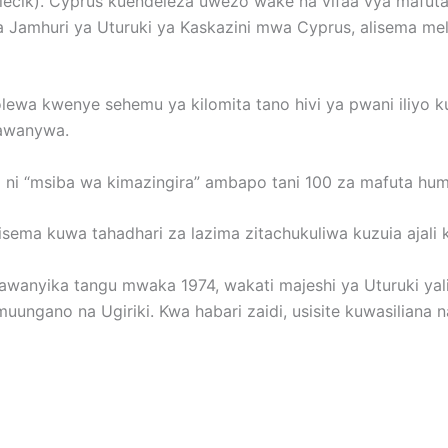
lecik). Cyprus kuendeleza uwezo wake na vifaa vya mafuta 
 Jamhuri ya Uturuki ya Kaskazini mwa Cyprus, alisema meli
lewa kwenye sehemu ya kilomita tano hivi ya pwani iliyo k
gawanywa.
 ni “msiba wa kimazingira” ambapo tani 100 za mafuta hum
ilisema kuwa tahadhari za lazima zitachukuliwa kuzuia ajali
awanyika tangu mwaka 1974, wakati majeshi ya Uturuki yal
uungano na Ugiriki. Kwa habari zaidi, usisite kuwasiliana n