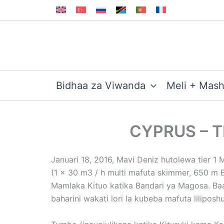
Skip
to
content
Bidhaa za Viwanda
Meli + Mas
CYPRUS – T
Januari 18, 2016, Mavi Deniz hutolewa tier 1
(1 x 30 m3 / h multi mafuta skimmer, 650 m 
Mamlaka Kituo katika Bandari ya Magosa. Ba
baharini wakati lori la kubeba mafuta lilip