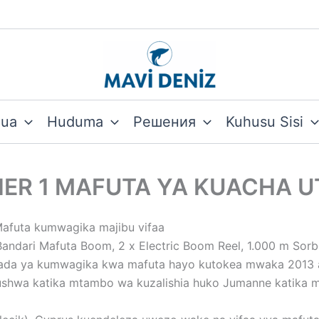
hua
Huduma
Решения
Kuhusu Sisi
IER 1 MAFUTA YA KUACHA U
 Mafuta kumwagika majibu vifaa
Bandari Mafuta Boom, 2 x Electric Boom Reel, 1.000 m Sor
ada ya kumwagika kwa mafuta hayo kutokea mwaka 2013 amb
oshushwa katika mtambo wa kuzalishia huko Jumanne katika