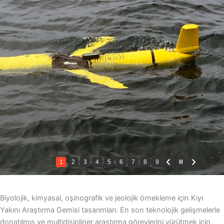
1
2
3
4
5
6
7
8
9
Biyolojik, kimyasal, oşinografik ve jeolojik örnekleme için Kıyı
Yakını Araştırma Gemisi tasarımları. En son teknolojik gelişmelerle
donatılmış ve multidisipliner araştırma görevlerini yürütmek için